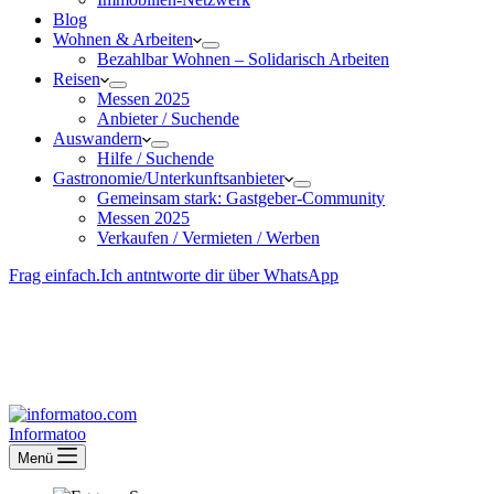
Blog
Wohnen & Arbeiten
Bezahlbar Wohnen – Solida­risch Arbeiten
Reisen
Messen 2025
Anbieter / Suchende
Auswandern
Hilfe / Suchende
Gastronomie/Unterkunftsanbieter
Gemeinsam stark: Gastgeber-Community
Messen 2025
Verkaufen / Vermieten / Werben
Frag einfach.
Ich antntworte dir über WhatsApp
Besucher-ID
:
<- erzeugen durch Klick
Deine Solidara-Credits: 0
Informatoo
Menü