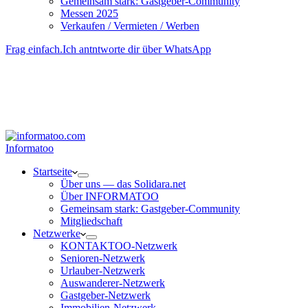
Gemeinsam stark: Gastgeber-Community
Messen 2025
Verkaufen / Vermieten / Werben
Frag einfach.
Ich antntworte dir über WhatsApp
Besucher-ID
:
<- erzeugen durch Klick
Deine Solidara-Credits: 0
Informatoo
Start­seite
Über uns — das Solidara.net
Über INFORMATOO
Gemeinsam stark: Gastgeber-Community
Mitglied­schaft
Netzwerke
KONTAKTOO-Netzwerk
Senioren-Netzwerk
Urlauber-Netzwerk
Auswan­derer-Netzwerk
Gastgeber-Netzwerk
Immobilien-Netzwerk