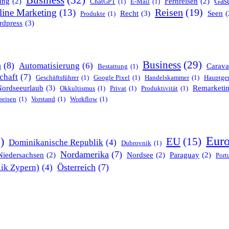
Business
(32)
Gas
ung
(2)
Fernreisen
(2)
ChatGPT
(1)
E-Mail
(1)
Reisen
(19)
line Marketing
(13)
Recht
(3)
Seen
(
Produkte
(1)
dpress
(3)
Business
(29)
n
(8)
Automatisierung
(6)
Carava
Bestattung
(1)
chaft
(7)
Geschäftsführer
(1)
Google Pixel
(1)
Handelskammer
(1)
Hauptger
Nordseeurlaub
(3)
Remarketi
Okkultismus
(1)
Privat
(1)
Produktivität
(1)
peisen
(1)
Vorstand
(1)
Workflow
(1)
Eur
)
EU
(15)
Dominikanische Republik
(4)
Dubrovnik
(1)
Nordamerika
(7)
Niedersachsen
(2)
Nordsee
(2)
Paraguay
(2)
Port
Österreich
(7)
ik Zypern)
(4)