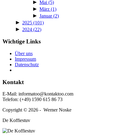
►
Mai
(5)
►
März
(1)
►
Januar
(2)
►
2025
(101)
►
2024
(22)
Wichtige Links
Über uns
Impressum
Daten­schutz
Kontakt
E‑Mail: informatoo@kontaktoo.com
Telefon: (+49) 1590 615 86 73
Copyright © 2026 - Werner Noske
De Koffiestuv