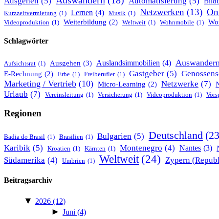
Auswandern
(18)
Ausgehen
(5)
Automatisierung
(5)
Bild
Netzwerken
(13)
On
Lernen
(4)
Kurzzeitvermietung
(1)
Musik
(1)
Wor
Weiterbildung
(2)
Videoproduktion
(1)
Weltweit
(1)
Wohnmobile
(1)
Schlagwörter
Auswander
Ausgehen
(3)
Auslandsimmobilien
(4)
Aufsichtsrat
(1)
Genossens
Gastgeber
(5)
E-Rechnung
(2)
Erbe
(1)
Freiberufler
(1)
Marketing / Vertrieb
(10)
Netzwerke
(7)
Micro-Learning
(2)
Urlaub
(7)
Vereinsleitung
(1)
Versicherung
(1)
Videoproduktion
(1)
Vors
Regionen
Deutschland
(23
Bulgarien
(5)
Badia do Brasil
(1)
Brasilien
(1)
Karibik
(5)
Montenegro
(4)
Nantes
(3)
Kroatien
(1)
Kärnten
(1)
Weltweit
(24)
Südamerika
(4)
Zypern (Republ
Umbrien
(1)
Beitragsarchiv
▼
2026
(12)
►
Juni
(4)