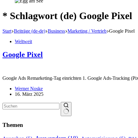
* Schlagwort (de)
Google Pixel
Start
Beiträge (de-de)
Business
Marketing / Vertrieb
Google Pixel
Weltweit
Google Pixel
Google Ads Remar­keting-Tag einrichten 1. Google Ads-Tracking (Pix
Werner Noske
16. März 2025
Keine
Ergebnisse
Themen