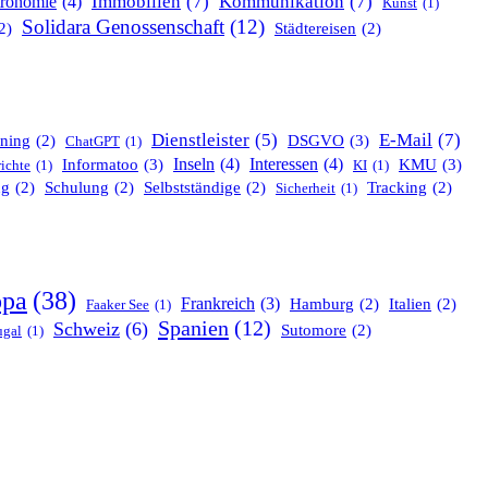
Immobilien
(7)
Kommunikation
(7)
tronomie
(4)
Kunst
(1)
Solidara Genossenschaft
(12)
2)
Städtereisen
(2)
E-Mail
(7)
Dienstleister
(5)
DSGVO
(3)
ning
(2)
ChatGPT
(1)
Informatoo
(3)
Inseln
(4)
Interessen
(4)
KMU
(3)
ichte
(1)
KI
(1)
ng
(2)
Schulung
(2)
Selbstständige
(2)
Tracking
(2)
Sicherheit
(1)
opa
(38)
Frankreich
(3)
Hamburg
(2)
Italien
(2)
Faaker See
(1)
Spanien
(12)
Schweiz
(6)
Sutomore
(2)
ugal
(1)