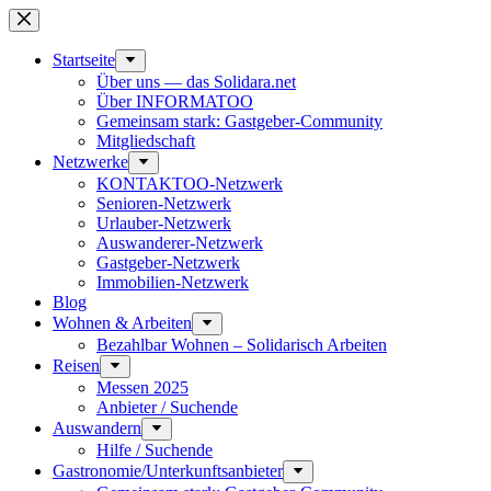
Zum
Inhalt
springen
Start­seite
Über uns — das Solidara.net
Über INFORMATOO
Gemeinsam stark: Gastgeber-Community
Mitglied­schaft
Netzwerke
KONTAKTOO-Netzwerk
Senioren-Netzwerk
Urlauber-Netzwerk
Auswan­derer-Netzwerk
Gastgeber-Netzwerk
Immobilien-Netzwerk
Blog
Wohnen & Arbeiten
Bezahlbar Wohnen – Solida­risch Arbeiten
Reisen
Messen 2025
Anbieter / Suchende
Auswandern
Hilfe / Suchende
Gastronomie/Unterkunftsanbieter