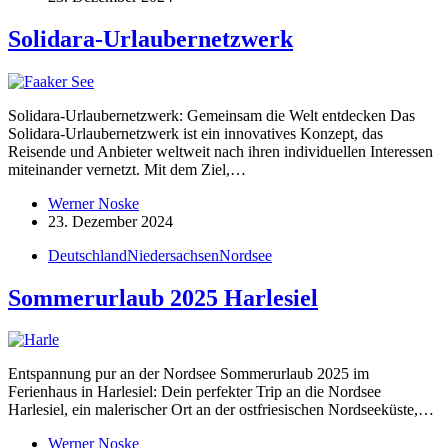
Solidara-Urlau­ber­netzwerk
Solidara-Urlau­­ber­­netzwerk: Gemeinsam die Welt entdecken Das
Solidara-Urlau­­ber­­netzwerk ist ein innova­tives Konzept, das
Reisende und Anbieter weltweit nach ihren indivi­du­ellen Inter­essen
mitein­ander vernetzt. Mit dem Ziel,…
Werner Noske
23. Dezember 2024
Deutschland
Niedersachsen
Nordsee
Sommer­urlaub 2025 Harlesiel
Entspannung pur an der Nordsee Sommer­urlaub 2025 im
Ferienhaus in Harlesiel: Dein perfekter Trip an die Nordsee
Harlesiel, ein maleri­scher Ort an der ostfrie­si­schen Nordsee­küste,…
Werner Noske