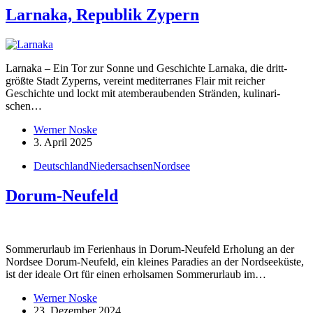
Larnaka, Republik Zypern
Larnaka – Ein Tor zur Sonne und Geschichte Larnaka, die dritt­
größte Stadt Zyperns, vereint mediter­ranes Flair mit reicher
Geschichte und lockt mit atembe­rau­benden Stränden, kulina­ri­
schen…
Werner Noske
3. April 2025
Deutschland
Niedersachsen
Nordsee
Dorum-Neufeld
Sommer­urlaub im Ferienhaus in Dorum-Neufeld Erholung an der
Nordsee Dorum-Neufeld, ein kleines Paradies an der Nordsee­küste,
ist der ideale Ort für einen erhol­samen Sommer­urlaub im…
Werner Noske
23. Dezember 2024