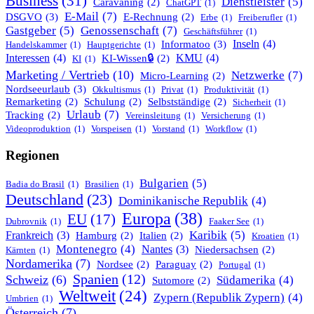
Business
(31)
Dienstleister
(5)
Caravaning
(2)
ChatGPT
(1)
E-Mail
(7)
DSGVO
(3)
E-Rechnung
(2)
Erbe
(1)
Freiberufler
(1)
Gastgeber
(5)
Genossenschaft
(7)
Geschäftsführer
(1)
Informatoo
(3)
Inseln
(4)
Handelskammer
(1)
Hauptgerichte
(1)
Interessen
(4)
KMU
(4)
KI-Wissen🔒
(2)
KI
(1)
Marketing / Vertrieb
(10)
Netzwerke
(7)
Micro-Learning
(2)
Nordseeurlaub
(3)
Okkultismus
(1)
Privat
(1)
Produktivität
(1)
Remarketing
(2)
Schulung
(2)
Selbstständige
(2)
Sicherheit
(1)
Urlaub
(7)
Tracking
(2)
Vereinsleitung
(1)
Versicherung
(1)
Videoproduktion
(1)
Vorspeisen
(1)
Vorstand
(1)
Workflow
(1)
Regionen
Bulgarien
(5)
Badia do Brasil
(1)
Brasilien
(1)
Deutschland
(23)
Dominikanische Republik
(4)
Europa
(38)
EU
(17)
Dubrovnik
(1)
Faaker See
(1)
Karibik
(5)
Frankreich
(3)
Hamburg
(2)
Italien
(2)
Kroatien
(1)
Montenegro
(4)
Nantes
(3)
Niedersachsen
(2)
Kärnten
(1)
Nordamerika
(7)
Nordsee
(2)
Paraguay
(2)
Portugal
(1)
Spanien
(12)
Schweiz
(6)
Südamerika
(4)
Sutomore
(2)
Weltweit
(24)
Zypern (Republik Zypern)
(4)
Umbrien
(1)
Österreich
(7)