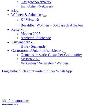
Gastgeber-Netzwerk
Immobilien-Netzwerk
Blog
Wohnen & Arbeiten
KI-Wissen🔒
Bezahlbar Wohnen – Solida­risch Arbeiten
Reisen
Messen 2025
Anbieter / Suchende
Auswandern
Hilfe / Suchende
Gastronomie/Unterkunftsanbieter
Gemeinsam stark: Gastgeber-Community
Messen 2025
Verkaufen / Vermieten / Werben
Frag einfach.
Ich antntworte dir über WhatsApp
Besucher-ID
:
<- erzeugen durch Klick
Deine Solidara-Credits: 0
Informatoo