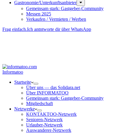
Gastronomie/Unterkunftsanbieter
Gemeinsam stark: Gastgeber-Community
Messen 2025
Verkaufen / Vermieten / Werben
Frag einfach.
Ich antntworte dir über WhatsApp
Besucher-ID
:
<- erzeugen durch Klick
Deine Solidara-Credits: 0
Informatoo
Start­seite
Über uns — das Solidara.net
Über INFORMATOO
Gemeinsam stark: Gastgeber-Community
Mitglied­schaft
Netzwerke
KONTAKTOO-Netzwerk
Senioren-Netzwerk
Urlauber-Netzwerk
Auswan­derer-Netzwerk