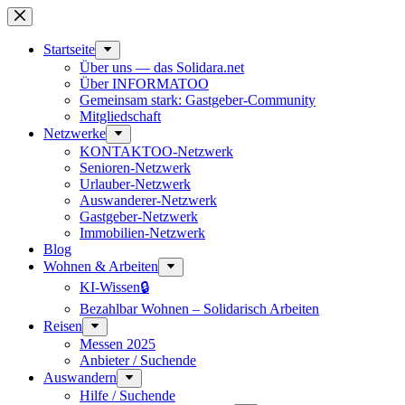
Zum
Inhalt
springen
Start­seite
Über uns — das Solidara.net
Über INFORMATOO
Gemeinsam stark: Gastgeber-Community
Mitglied­schaft
Netzwerke
KONTAKTOO-Netzwerk
Senioren-Netzwerk
Urlauber-Netzwerk
Auswan­derer-Netzwerk
Gastgeber-Netzwerk
Immobilien-Netzwerk
Blog
Wohnen & Arbeiten
KI-Wissen🔒
Bezahlbar Wohnen – Solida­risch Arbeiten
Reisen
Messen 2025
Anbieter / Suchende
Auswandern
Hilfe / Suchende