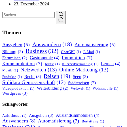
23. Dezember 2024
Keine
Ergebnisse
Themen
Auswandern
(18)
Ausgehen
(5)
Automatisierung
(5)
Business
(32)
Bildung
(2)
ChatGPT
(1)
E-Mail
(1)
Immobilien
(7)
Gastronomie
(4)
Fernreisen
(2)
Kommunikation
(7)
Lernen
(4)
Kunst
(1)
Kurzzeitvermietung
(1)
Netzwerken
(13)
Online Marketing
(13)
Musik
(1)
Reisen
(19)
Recht
(3)
Seen
(2)
Produkte
(1)
Solidara Genossenschaft
(12)
Städtereisen
(2)
Weiterbildung
(2)
Videoproduktion
(1)
Weltweit
(1)
Wohnmobile
(1)
Wordpress
(3)
Schlagwörter
Ausgehen
(3)
Auslandsimmobilien
(4)
Aufsichtsrat
(1)
Auswandern
(8)
Automatisierung
(7)
Bestattung
(1)