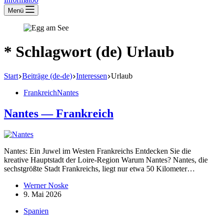
Menü
* Schlagwort (de)
Urlaub
Start
Beiträge (de-de)
Interessen
Urlaub
Frankreich
Nantes
Nantes — Frank­reich
Nantes: Ein Juwel im Westen Frank­reichs Entdecken Sie die
kreative Haupt­stadt der Loire-Region Warum Nantes? Nantes, die
sechst­größte Stadt Frank­reichs, liegt nur etwa 50 Kilometer…
Werner Noske
9. Mai 2026
Spanien