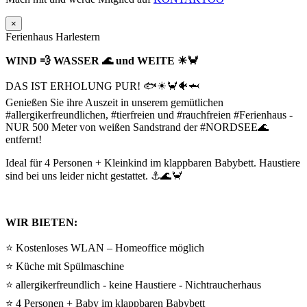
×
Ferienhaus Harlestern
WIND 💨 WASSER 🌊 und WEITE ☀🦀
DAS IST ERHOLUNG PUR! 🐟☀🦀🐠🦈
Genießen Sie ihre Auszeit in unserem gemütlichen
#allergikerfreundlichen, #tierfreien und #rauchfreien #Ferienhaus -
NUR 500 Meter von weißen Sandstrand der #NORDSEE🌊
entfernt!
Ideal für 4 Personen + Kleinkind im klappbaren Babybett. Haustiere
sind bei uns leider nicht gestattet. ⚓🌊🦀
WIR BIETEN:
⭐ Kostenloses WLAN – Homeoffice möglich
⭐ Küche mit Spülmaschine
⭐ allergikerfreundlich - keine Haustiere - Nichtraucherhaus
⭐ 4 Personen + Baby im klappbaren Babybett