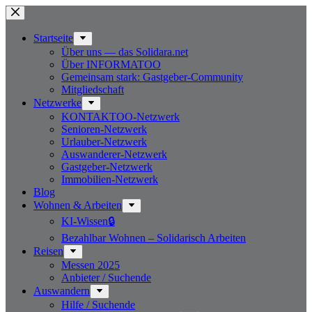
Zum
Inhalt
springen
Start­seite
Über uns — das Solidara.net
Über INFORMATOO
Gemeinsam stark: Gastgeber-Community
Mitglied­schaft
Netzwerke
KONTAKTOO-Netzwerk
Senioren-Netzwerk
Urlauber-Netzwerk
Auswan­derer-Netzwerk
Gastgeber-Netzwerk
Immobilien-Netzwerk
Blog
Wohnen & Arbeiten
KI-Wissen🔒
Bezahlbar Wohnen – Solida­risch Arbeiten
Reisen
Messen 2025
Anbieter / Suchende
Auswandern
Hilfe / Suchende