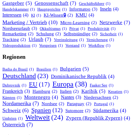
Gastgeber
(5)
Genossenschaft
(7)
Geschäftsführer
(1)
Informatoo
(3)
Inseln
(4)
Handelskammer
(1)
Hauptgerichte
(1)
Interessen
(4)
KMU
(4)
KI-Wissen🔒
(2)
KI
(1)
Marketing / Vertrieb
(10)
Netzwerke
(7)
Micro-Learning
(2)
Nordseeurlaub
(3)
Okkultismus
(1)
Privat
(1)
Produktivität
(1)
Remarketing
(2)
Schulung
(2)
Selbstständige
(2)
Sicherheit
(1)
Urlaub
(7)
Tracking
(2)
Vereinsleitung
(1)
Versicherung
(1)
Videoproduktion
(1)
Vorspeisen
(1)
Vorstand
(1)
Workflow
(1)
Regionen
Bulgarien
(5)
Badia do Brasil
(1)
Brasilien
(1)
Deutschland
(23)
Dominikanische Republik
(4)
Europa
(38)
EU
(17)
Dubrovnik
(1)
Faaker See
(1)
Karibik
(5)
Frankreich
(3)
Hamburg
(2)
Italien
(2)
Kroatien
(1)
Montenegro
(4)
Nantes
(3)
Niedersachsen
(2)
Kärnten
(1)
Nordamerika
(7)
Nordsee
(2)
Paraguay
(2)
Portugal
(1)
Spanien
(12)
Schweiz
(6)
Südamerika
(4)
Sutomore
(2)
Weltweit
(24)
Zypern (Republik Zypern)
(4)
Umbrien
(1)
Österreich
(7)