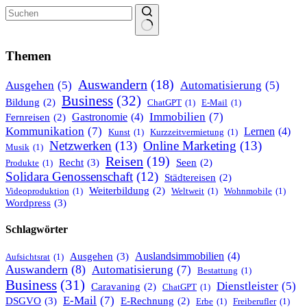
Keine
Ergebnisse
Themen
Auswandern
(18)
Ausgehen
(5)
Automatisierung
(5)
Business
(32)
Bildung
(2)
ChatGPT
(1)
E-Mail
(1)
Immobilien
(7)
Gastronomie
(4)
Fernreisen
(2)
Kommunikation
(7)
Lernen
(4)
Kunst
(1)
Kurzzeitvermietung
(1)
Netzwerken
(13)
Online Marketing
(13)
Musik
(1)
Reisen
(19)
Recht
(3)
Seen
(2)
Produkte
(1)
Solidara Genossenschaft
(12)
Städtereisen
(2)
Weiterbildung
(2)
Videoproduktion
(1)
Weltweit
(1)
Wohnmobile
(1)
Wordpress
(3)
Schlagwörter
Ausgehen
(3)
Auslandsimmobilien
(4)
Aufsichtsrat
(1)
Auswandern
(8)
Automatisierung
(7)
Bestattung
(1)
Business
(31)
Dienstleister
(5)
Caravaning
(2)
ChatGPT
(1)
E-Mail
(7)
DSGVO
(3)
E-Rechnung
(2)
Erbe
(1)
Freiberufler
(1)