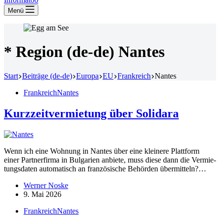
Menü
* Region (de-de)
Nantes
Start
Beiträge (de-de)
Europa
EU
Frankreich
Nantes
Frankreich
Nantes
Kurzzeit­ver­mietung über Solidara
Wenn ich eine Wohnung in Nantes über eine kleinere Plattform
einer Partner­firma in Bulgarien anbiete, muss diese dann die Vermie­
tungs­daten automa­tisch an franzö­sische Behörden übermitteln?…
Werner Noske
9. Mai 2026
Frankreich
Nantes