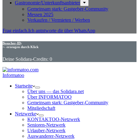
Gastronomie/Unterkunftsanbieter
Gemeinsam stark: Gastgeber-Community
Messen 2025
Verkaufen / Vermieten / Werben
Frag einfach.
Ich antntworte dir über WhatsApp
Besucher-ID
:
<- erzeugen durch Klick
Deine Solidara-Credits: 0
Informatoo
Start­seite
Über uns — das Solidara.net
Über INFORMATOO
Gemeinsam stark: Gastgeber-Community
Mitglied­schaft
Netzwerke
KONTAKTOO-Netzwerk
Senioren-Netzwerk
Urlauber-Netzwerk
Auswan­derer-Netzwerk