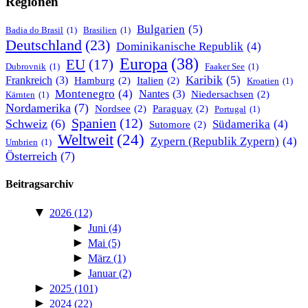
Regionen
Bulgarien
(5)
Badia do Brasil
(1)
Brasilien
(1)
Deutschland
(23)
Dominikanische Republik
(4)
Europa
(38)
EU
(17)
Dubrovnik
(1)
Faaker See
(1)
Karibik
(5)
Frankreich
(3)
Hamburg
(2)
Italien
(2)
Kroatien
(1)
Montenegro
(4)
Nantes
(3)
Niedersachsen
(2)
Kärnten
(1)
Nordamerika
(7)
Nordsee
(2)
Paraguay
(2)
Portugal
(1)
Spanien
(12)
Schweiz
(6)
Südamerika
(4)
Sutomore
(2)
Weltweit
(24)
Zypern (Republik Zypern)
(4)
Umbrien
(1)
Österreich
(7)
Beitragsarchiv
▼
2026
(12)
►
Juni
(4)
►
Mai
(5)
►
März
(1)
►
Januar
(2)
►
2025
(101)
►
2024
(22)