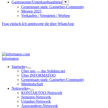
Gastronomie/Unterkunftsanbieter
Gemeinsam stark: Gastgeber-Community
Messen 2025
Verkaufen / Vermieten / Werben
Frag einfach.
Ich antntworte dir über WhatsApp
Besucher-ID
:
<- erzeugen durch Klick
Deine Solidara-Credits: 0
Informatoo
Start­seite
Über uns — das Solidara.net
Über INFORMATOO
Gemeinsam stark: Gastgeber-Community
Mitglied­schaft
Netzwerke
KONTAKTOO-Netzwerk
Senioren-Netzwerk
Urlauber-Netzwerk
Auswan­derer-Netzwerk