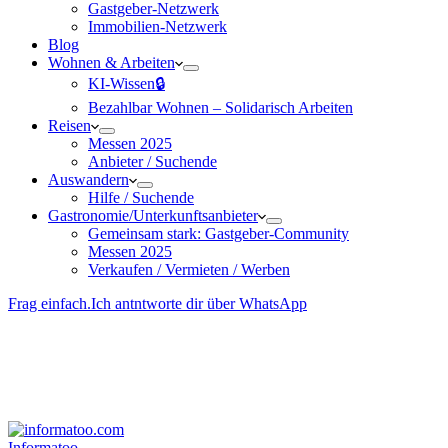
Gastgeber-Netzwerk
Immobilien-Netzwerk
Blog
Wohnen & Arbeiten
KI-Wissen🔒
Bezahlbar Wohnen – Solida­risch Arbeiten
Reisen
Messen 2025
Anbieter / Suchende
Auswandern
Hilfe / Suchende
Gastronomie/Unterkunftsanbieter
Gemeinsam stark: Gastgeber-Community
Messen 2025
Verkaufen / Vermieten / Werben
Frag einfach.
Ich antntworte dir über WhatsApp
Besucher-ID
:
<- erzeugen durch Klick
Deine Solidara-Credits: 0
Informatoo