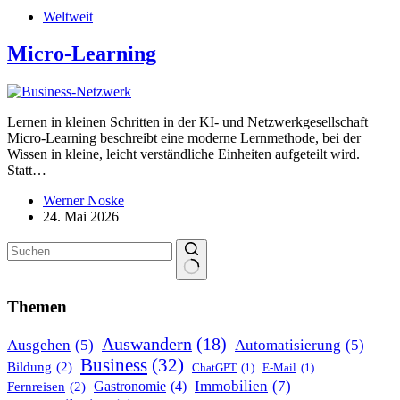
Weltweit
Micro-Learning
Lernen in kleinen Schritten in der KI- und Netzwerk­ge­sell­schaft
Micro-Learning beschreibt eine moderne Lernme­thode, bei der
Wissen in kleine, leicht verständ­liche Einheiten aufge­teilt wird.
Statt…
Werner Noske
24. Mai 2026
Keine
Ergebnisse
Themen
Auswandern
(18)
Ausgehen
(5)
Automatisierung
(5)
Business
(32)
Bildung
(2)
ChatGPT
(1)
E-Mail
(1)
Immobilien
(7)
Gastronomie
(4)
Fernreisen
(2)