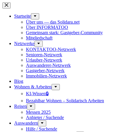
Zum
Inhalt
springen
Start­seite
Über uns — das Solidara.net
Über INFORMATOO
Gemeinsam stark: Gastgeber-Community
Mitglied­schaft
Netzwerke
KONTAKTOO-Netzwerk
Senioren-Netzwerk
Urlauber-Netzwerk
Auswan­derer-Netzwerk
Gastgeber-Netzwerk
Immobilien-Netzwerk
Blog
Wohnen & Arbeiten
KI-Wissen🔒
Bezahlbar Wohnen – Solida­risch Arbeiten
Reisen
Messen 2025
Anbieter / Suchende
Auswandern
Hilfe / Suchende