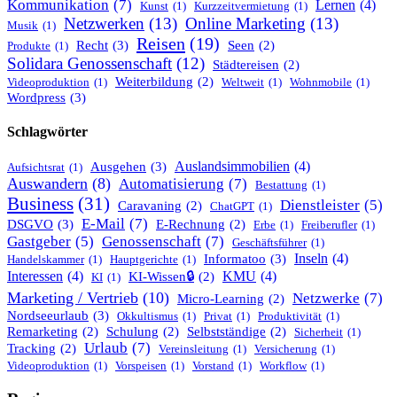
Kommunikation
(7)
Lernen
(4)
Kunst
(1)
Kurzzeitvermietung
(1)
Netzwerken
(13)
Online Marketing
(13)
Musik
(1)
Reisen
(19)
Recht
(3)
Seen
(2)
Produkte
(1)
Solidara Genossenschaft
(12)
Städtereisen
(2)
Weiterbildung
(2)
Videoproduktion
(1)
Weltweit
(1)
Wohnmobile
(1)
Wordpress
(3)
Schlagwörter
Ausgehen
(3)
Auslandsimmobilien
(4)
Aufsichtsrat
(1)
Auswandern
(8)
Automatisierung
(7)
Bestattung
(1)
Business
(31)
Dienstleister
(5)
Caravaning
(2)
ChatGPT
(1)
E-Mail
(7)
DSGVO
(3)
E-Rechnung
(2)
Erbe
(1)
Freiberufler
(1)
Gastgeber
(5)
Genossenschaft
(7)
Geschäftsführer
(1)
Informatoo
(3)
Inseln
(4)
Handelskammer
(1)
Hauptgerichte
(1)
Interessen
(4)
KMU
(4)
KI-Wissen🔒
(2)
KI
(1)
Marketing / Vertrieb
(10)
Netzwerke
(7)
Micro-Learning
(2)
Nordseeurlaub
(3)
Okkultismus
(1)
Privat
(1)
Produktivität
(1)
Remarketing
(2)
Schulung
(2)
Selbstständige
(2)
Sicherheit
(1)
Urlaub
(7)
Tracking
(2)
Vereinsleitung
(1)
Versicherung
(1)
Videoproduktion
(1)
Vorspeisen
(1)
Vorstand
(1)
Workflow
(1)