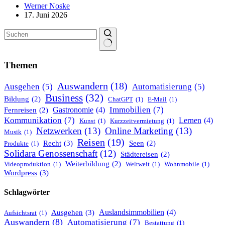
Werner Noske
17. Juni 2026
Keine
Ergebnisse
Themen
Auswandern
(18)
Ausgehen
(5)
Automatisierung
(5)
Business
(32)
Bildung
(2)
ChatGPT
(1)
E-Mail
(1)
Immobilien
(7)
Gastronomie
(4)
Fernreisen
(2)
Kommunikation
(7)
Lernen
(4)
Kunst
(1)
Kurzzeitvermietung
(1)
Netzwerken
(13)
Online Marketing
(13)
Musik
(1)
Reisen
(19)
Recht
(3)
Seen
(2)
Produkte
(1)
Solidara Genossenschaft
(12)
Städtereisen
(2)
Weiterbildung
(2)
Videoproduktion
(1)
Weltweit
(1)
Wohnmobile
(1)
Wordpress
(3)
Schlagwörter
Ausgehen
(3)
Auslandsimmobilien
(4)
Aufsichtsrat
(1)
Auswandern
(8)
Automatisierung
(7)
Bestattung
(1)