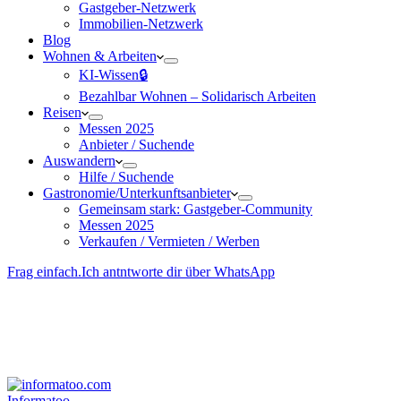
Gastgeber-Netzwerk
Immobilien-Netzwerk
Blog
Wohnen & Arbeiten
KI-Wissen🔒
Bezahlbar Wohnen – Solida­risch Arbeiten
Reisen
Messen 2025
Anbieter / Suchende
Auswandern
Hilfe / Suchende
Gastronomie/Unterkunftsanbieter
Gemeinsam stark: Gastgeber-Community
Messen 2025
Verkaufen / Vermieten / Werben
Frag einfach.
Ich antntworte dir über WhatsApp
Besucher-ID
:
<- erzeugen durch Klick
Deine Solidara-Credits: 0
Informatoo