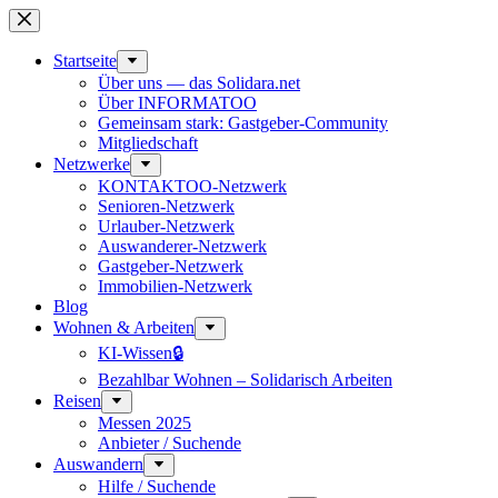
Zum
Inhalt
springen
Start­seite
Über uns — das Solidara.net
Über INFORMATOO
Gemeinsam stark: Gastgeber-Community
Mitglied­schaft
Netzwerke
KONTAKTOO-Netzwerk
Senioren-Netzwerk
Urlauber-Netzwerk
Auswan­derer-Netzwerk
Gastgeber-Netzwerk
Immobilien-Netzwerk
Blog
Wohnen & Arbeiten
KI-Wissen🔒
Bezahlbar Wohnen – Solida­risch Arbeiten
Reisen
Messen 2025
Anbieter / Suchende
Auswandern
Hilfe / Suchende