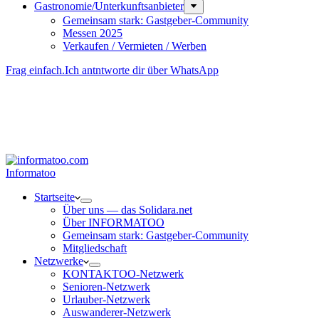
Gastronomie/Unterkunftsanbieter
Gemeinsam stark: Gastgeber-Community
Messen 2025
Verkaufen / Vermieten / Werben
Frag einfach.
Ich antntworte dir über WhatsApp
Besucher-ID
:
<- erzeugen durch Klick
Deine Solidara-Credits: 0
Informatoo
Start­seite
Über uns — das Solidara.net
Über INFORMATOO
Gemeinsam stark: Gastgeber-Community
Mitglied­schaft
Netzwerke
KONTAKTOO-Netzwerk
Senioren-Netzwerk
Urlauber-Netzwerk
Auswan­derer-Netzwerk