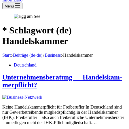
Menü
* Schlagwort (de)
Handelskammer
Start
Beiträge (de-de)
Business
Handelskammer
Deutschland
Unter­neh­mens­be­ratung — Handels­kam­
mer­pflicht?
Keine Handels­kam­mer­pflicht für Freibe­rufler In Deutschland sind
nur Gewer­be­trei­bende mitglieds­pflichtig in der Handels­kammer
(IHK). Freibe­rufler – also auch freibe­ruf­liche Unter­neh­mens­be­rater
– unter­liegen nicht der IHK-Pflich­t­­mi­t­­glie­d­­schaft.…