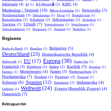
Interessen
(4)
KMU
(4)
KI-Wissen🔒
(2)
KI
(1)
Marketing / Vertrieb
(10)
Netzwerke
(7)
Micro-Learning
(2)
Nordseeurlaub
(3)
Okkultismus
(1)
Privat
(1)
Produktivität
(1)
Remarketing
(2)
Schulung
(2)
Selbstständige
(2)
Sicherheit
(1)
Urlaub
(7)
Tracking
(2)
Vereinsleitung
(1)
Versicherung
(1)
Videoproduktion
(1)
Vorspeisen
(1)
Vorstand
(1)
Workflow
(1)
Regionen
Bulgarien
(5)
Badia do Brasil
(1)
Brasilien
(1)
Deutschland
(23)
Dominikanische Republik
(4)
Europa
(38)
EU
(17)
Dubrovnik
(1)
Faaker See
(1)
Karibik
(5)
Frankreich
(3)
Hamburg
(2)
Italien
(2)
Kroatien
(1)
Montenegro
(4)
Nantes
(3)
Niedersachsen
(2)
Kärnten
(1)
Nordamerika
(7)
Nordsee
(2)
Paraguay
(2)
Portugal
(1)
Spanien
(12)
Schweiz
(6)
Südamerika
(4)
Sutomore
(2)
Weltweit
(24)
Zypern (Republik Zypern)
(4)
Umbrien
(1)
Österreich
(7)
Beitragsarchiv