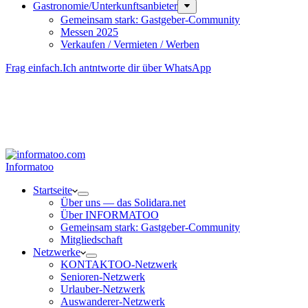
Gastronomie/Unterkunftsanbieter
Gemeinsam stark: Gastgeber-Community
Messen 2025
Verkaufen / Vermieten / Werben
Frag einfach.
Ich antntworte dir über WhatsApp
Besucher-ID
:
<- erzeugen durch Klick
Deine Solidara-Credits: 0
Informatoo
Start­seite
Über uns — das Solidara.net
Über INFORMATOO
Gemeinsam stark: Gastgeber-Community
Mitglied­schaft
Netzwerke
KONTAKTOO-Netzwerk
Senioren-Netzwerk
Urlauber-Netzwerk
Auswan­derer-Netzwerk