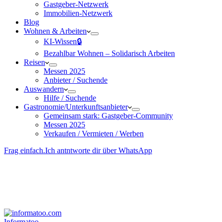
Gastgeber-Netzwerk
Immobilien-Netzwerk
Blog
Wohnen & Arbeiten
KI-Wissen🔒
Bezahlbar Wohnen – Solida­risch Arbeiten
Reisen
Messen 2025
Anbieter / Suchende
Auswandern
Hilfe / Suchende
Gastronomie/Unterkunftsanbieter
Gemeinsam stark: Gastgeber-Community
Messen 2025
Verkaufen / Vermieten / Werben
Frag einfach.
Ich antntworte dir über WhatsApp
Besucher-ID
:
<- erzeugen durch Klick
Deine Solidara-Credits: 0
Informatoo