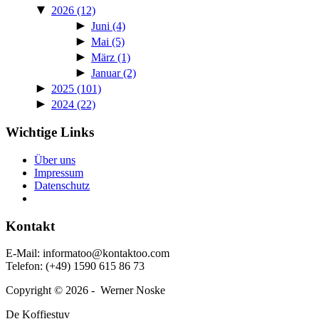
▼
2026
(12)
►
Juni
(4)
►
Mai
(5)
►
März
(1)
►
Januar
(2)
►
2025
(101)
►
2024
(22)
Wichtige Links
Über uns
Impressum
Daten­schutz
Kontakt
E‑Mail: informatoo@kontaktoo.com
Telefon: (+49) 1590 615 86 73
Copyright © 2026 - Werner Noske
De Koffiestuv