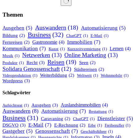
Keine
Ergebnisse
Themen
Auswandern
(18)
Ausgehen
(5)
Automatisierung
(5)
Business
(32)
Bildung
(2)
ChatGPT
(1)
E-Mail
(1)
Immobilien
(7)
Gastronomie
(4)
Fernreisen
(2)
Kommunikation
(7)
Lernen
(4)
Kunst
(1)
Kurzzeitvermietung
(1)
Netzwerken
(13)
Online Marketing
(13)
Musik
(1)
Reisen
(19)
Recht
(3)
Seen
(2)
Produkte
(1)
Solidara Genossenschaft
(12)
Städtereisen
(2)
Weiterbildung
(2)
Videoproduktion
(1)
Weltweit
(1)
Wohnmobile
(1)
Wordpress
(3)
Schlagwörter
Ausgehen
(3)
Auslandsimmobilien
(4)
Aufsichtsrat
(1)
Auswandern
(8)
Automatisierung
(7)
Bestattung
(1)
Business
(31)
Dienstleister
(5)
Caravaning
(2)
ChatGPT
(1)
E-Mail
(7)
DSGVO
(3)
E-Rechnung
(2)
Erbe
(1)
Freiberufler
(1)
Gastgeber
(5)
Genossenschaft
(7)
Geschäftsführer
(1)
Informatoo
(3)
Inseln
(4)
Handelskammer
(1)
Hauptgerichte
(1)