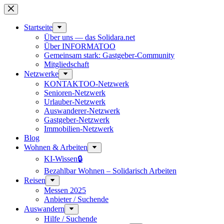
Zum
Inhalt
springen
Start­seite
Über uns — das Solidara.net
Über INFORMATOO
Gemeinsam stark: Gastgeber-Community
Mitglied­schaft
Netzwerke
KONTAKTOO-Netzwerk
Senioren-Netzwerk
Urlauber-Netzwerk
Auswan­derer-Netzwerk
Gastgeber-Netzwerk
Immobilien-Netzwerk
Blog
Wohnen & Arbeiten
KI-Wissen🔒
Bezahlbar Wohnen – Solida­risch Arbeiten
Reisen
Messen 2025
Anbieter / Suchende
Auswandern
Hilfe / Suchende