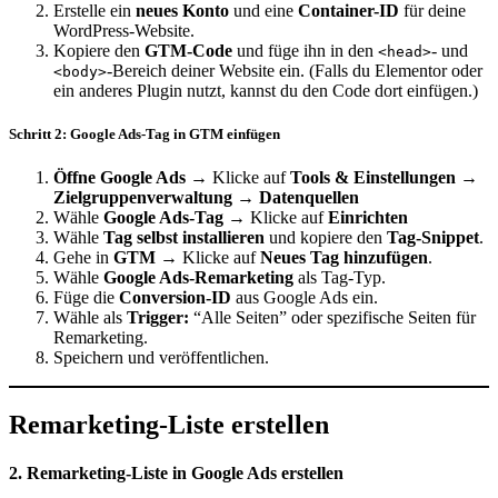
Erstelle ein
neues Konto
und eine
Container-ID
für deine
WordPress-Website.
Kopiere den
GTM-Code
und füge ihn in den
- und
<head>
-Bereich deiner Website ein. (Falls du Elementor oder
<body>
ein anderes Plugin nutzt, kannst du den Code dort einfügen.)
Schritt 2: Google Ads-Tag in GTM einfügen
Öffne Google Ads
→ Klicke auf
Tools & Einstel­lungen
→
Zielgrup­pen­ver­waltung
→
Daten­quellen
Wähle
Google Ads-Tag
→ Klicke auf
Einrichten
Wähle
Tag selbst instal­lieren
und kopiere den
Tag-Snippet
.
Gehe in
GTM
→ Klicke auf
Neues Tag hinzu­fügen
.
Wähle
Google Ads-Remar­keting
als Tag-Typ.
Füge die
Conversion-ID
aus Google Ads ein.
Wähle als
Trigger:
“Alle Seiten” oder spezi­fische Seiten für
Remar­keting.
Speichern und veröf­fent­lichen.
Remar­keting-Liste erstellen
2. Remar­keting-Liste in Google Ads erstellen