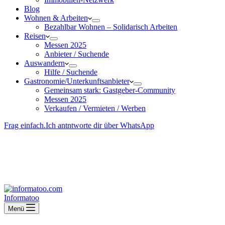
Blog
Wohnen & Arbeiten
Bezahlbar Wohnen – Solida­risch Arbeiten
Reisen
Messen 2025
Anbieter / Suchende
Auswandern
Hilfe / Suchende
Gastronomie/Unterkunftsanbieter
Gemeinsam stark: Gastgeber-Community
Messen 2025
Verkaufen / Vermieten / Werben
Frag einfach.
Ich antntworte dir über WhatsApp
Besucher-ID
:
<- erzeugen durch Klick
Deine Solidara-Credits: 0
Informatoo
Menü