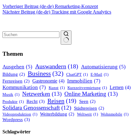
Vorheriger
Beitrag (de-de)
Remarketing-Konzept
Nächster
Beitrag (de-de)
Tracking mit Google Analytics
Keine
Ergebnisse
Themen
Auswandern
(18)
Ausgehen
(5)
Automatisierung
(5)
Business
(32)
Bildung
(2)
ChatGPT
(1)
E-Mail
(1)
Immobilien
(7)
Gastronomie
(4)
Fernreisen
(2)
Kommunikation
(7)
Lernen
(4)
Kunst
(1)
Kurzzeitvermietung
(1)
Netzwerken
(13)
Online Marketing
(13)
Musik
(1)
Reisen
(19)
Recht
(3)
Seen
(2)
Produkte
(1)
Solidara Genossenschaft
(12)
Städtereisen
(2)
Weiterbildung
(2)
Videoproduktion
(1)
Weltweit
(1)
Wohnmobile
(1)
Wordpress
(3)
Schlagwörter