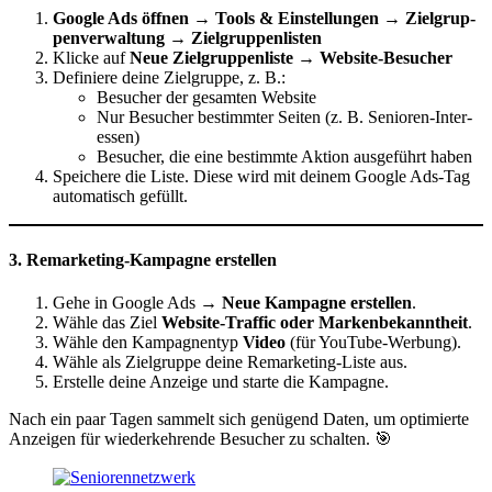
Google Ads öffnen
→
Tools & Einstel­lungen
→
Zielgrup­
pen­ver­waltung
→
Zielgrup­pen­listen
Klicke auf
Neue Zielgrup­pen­liste
→
Website-Besucher
Definiere deine Zielgruppe, z. B.:
Besucher der gesamten Website
Nur Besucher bestimmter Seiten (z. B. Senioren-Inter­
essen)
Besucher, die eine bestimmte Aktion ausge­führt haben
Speichere die Liste. Diese wird mit deinem Google Ads-Tag
automa­tisch gefüllt.
3. Remar­keting-Kampagne erstellen
Gehe in Google Ads →
Neue Kampagne erstellen
.
Wähle das Ziel
Website-Traffic oder Marken­be­kanntheit
.
Wähle den Kampagn­entyp
Video
(für YouTube-Werbung).
Wähle als Zielgruppe deine Remar­keting-Liste aus.
Erstelle deine Anzeige und starte die Kampagne.
Nach ein paar Tagen sammelt sich genügend Daten, um optimierte
Anzeigen für wieder­keh­rende Besucher zu schalten. 🎯