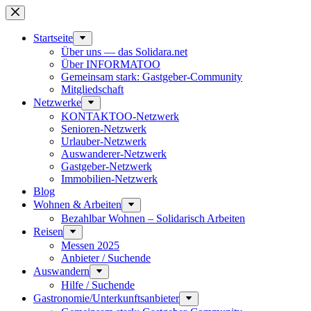
Zum
Inhalt
springen
Start­seite
Über uns — das Solidara.net
Über INFORMATOO
Gemeinsam stark: Gastgeber-Community
Mitglied­schaft
Netzwerke
KONTAKTOO-Netzwerk
Senioren-Netzwerk
Urlauber-Netzwerk
Auswan­derer-Netzwerk
Gastgeber-Netzwerk
Immobilien-Netzwerk
Blog
Wohnen & Arbeiten
Bezahlbar Wohnen – Solida­risch Arbeiten
Reisen
Messen 2025
Anbieter / Suchende
Auswandern
Hilfe / Suchende
Gastronomie/Unterkunftsanbieter