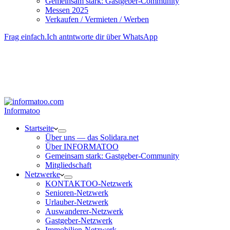
Gemeinsam stark: Gastgeber-Community
Messen 2025
Verkaufen / Vermieten / Werben
Frag einfach.
Ich antntworte dir über WhatsApp
Besucher-ID
:
<- erzeugen durch Klick
Deine Solidara-Credits: 0
Informatoo
Start­seite
Über uns — das Solidara.net
Über INFORMATOO
Gemeinsam stark: Gastgeber-Community
Mitglied­schaft
Netzwerke
KONTAKTOO-Netzwerk
Senioren-Netzwerk
Urlauber-Netzwerk
Auswan­derer-Netzwerk
Gastgeber-Netzwerk
Immobilien-Netzwerk