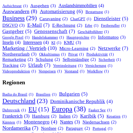
Ausgehen
(3)
Auslandsimmobilien
(4)
Aufsichtsrat
(1)
Auswandern
(8)
Automatisierung
(6)
Bestattung
(1)
Business
(29)
Dienstleister
(5)
Caravaning
(2)
ChatGPT
(1)
E-Mail
(7)
DSGVO
(3)
E-Rechnung
(2)
Erbe
(1)
Freiberufler
(1)
Genossenschaft
(7)
Gastgeber
(5)
Geschäftsführer
(1)
Informatoo
(3)
Google Pixel
(1)
Handelskammer
(1)
Hauptgerichte
(1)
Inseln
(4)
Interessen
(4)
KMU
(3)
KI
(1)
Marketing / Vertrieb
(10)
Netzwerke
(7)
Micro-Learning
(2)
Nordseeurlaub
(3)
Okkultismus
(1)
Privat
(1)
Produktivität
(1)
Remarketing
(2)
Schulung
(2)
Selbstständige
(2)
Sicherheit
(1)
Urlaub
(7)
Tracking
(2)
Vereinsleitung
(1)
Versicherung
(1)
Videoproduktion
(1)
Vorspeisen
(1)
Vorstand
(1)
Workflow
(1)
Regionen
Bulgarien
(5)
Badia do Brasil
(1)
Brasilien
(1)
Deutschland
(23)
Dominikanische Republik
(4)
Europa
(38)
EU
(15)
Dubrovnik
(1)
Faaker See
(1)
Karibik
(5)
Frankreich
(3)
Hamburg
(2)
Italien
(2)
Kroatien
(1)
Montenegro
(4)
Nantes
(3)
Niedersachsen
(2)
Kärnten
(1)
Nordamerika
(7)
Nordsee
(2)
Paraguay
(2)
Portugal
(1)