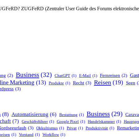
ZUGFeRD? ZUGFeRD (Zentraler User Guide des Forums elektro­nische 
Business
(32)
Gas
ung
(2)
Fernreisen
(2)
ChatGPT
(1)
E-Mail
(1)
Reisen
(19)
line Marketing
(13)
Recht
(3)
Seen
(
Produkte
(1)
dpress
(3)
Business
(29)
n
(8)
Automatisierung
(6)
Carava
Bestattung
(1)
chaft
(7)
Geschäftsführer
(1)
Google Pixel
(1)
Handelskammer
(1)
Hauptger
Nordseeurlaub
(3)
Remarketi
Okkultismus
(1)
Privat
(1)
Produktivität
(1)
peisen
(1)
Vorstand
(1)
Workflow
(1)