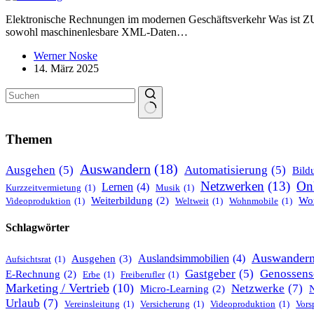
Elektro­nische Rechnungen im modernen Geschäfts­verkehr Was ist 
sowohl maschi­nen­lesbare XML-Daten…
Werner Noske
14. März 2025
Keine
Ergebnisse
Themen
Auswandern
(18)
Ausgehen
(5)
Automatisierung
(5)
Bild
Netzwerken
(13)
On
Lernen
(4)
Kurzzeitvermietung
(1)
Musik
(1)
Wor
Weiterbildung
(2)
Videoproduktion
(1)
Weltweit
(1)
Wohnmobile
(1)
Schlagwörter
Auswander
Ausgehen
(3)
Auslandsimmobilien
(4)
Aufsichtsrat
(1)
Genossens
Gastgeber
(5)
E-Rechnung
(2)
Erbe
(1)
Freiberufler
(1)
Marketing / Vertrieb
(10)
Netzwerke
(7)
Micro-Learning
(2)
Urlaub
(7)
Vereinsleitung
(1)
Versicherung
(1)
Videoproduktion
(1)
Vors