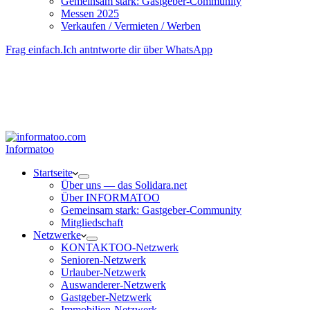
Gemeinsam stark: Gastgeber-Community
Messen 2025
Verkaufen / Vermieten / Werben
Frag einfach.
Ich antntworte dir über WhatsApp
Besucher-ID
:
<- erzeugen durch Klick
Deine Solidara-Credits: 0
Informatoo
Start­seite
Über uns — das Solidara.net
Über INFORMATOO
Gemeinsam stark: Gastgeber-Community
Mitglied­schaft
Netzwerke
KONTAKTOO-Netzwerk
Senioren-Netzwerk
Urlauber-Netzwerk
Auswan­derer-Netzwerk
Gastgeber-Netzwerk
Immobilien-Netzwerk