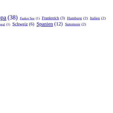
opa
(38)
Frankreich
(3)
Hamburg
(2)
Italien
(2)
Faaker See
(1)
Spanien
(12)
Schweiz
(6)
Sutomore
(2)
ugal
(1)