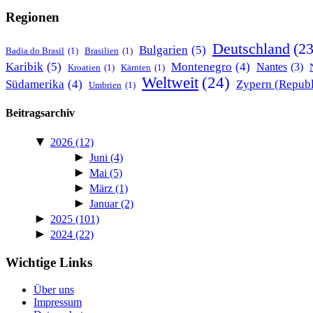
Regionen
Deutschland
(23
Bulgarien
(5)
Badia do Brasil
(1)
Brasilien
(1)
Karibik
(5)
Montenegro
(4)
Nantes
(3)
Kroatien
(1)
Kärnten
(1)
Weltweit
(24)
Südamerika
(4)
Zypern (Republ
Umbrien
(1)
Beitragsarchiv
▼
2026
(12)
►
Juni
(4)
►
Mai
(5)
►
März
(1)
►
Januar
(2)
►
2025
(101)
►
2024
(22)
Wichtige Links
Über uns
Impressum