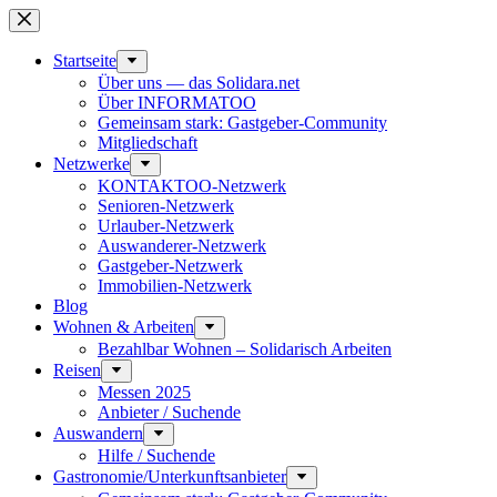
Zum
Inhalt
springen
Start­seite
Über uns — das Solidara.net
Über INFORMATOO
Gemeinsam stark: Gastgeber-Community
Mitglied­schaft
Netzwerke
KONTAKTOO-Netzwerk
Senioren-Netzwerk
Urlauber-Netzwerk
Auswan­derer-Netzwerk
Gastgeber-Netzwerk
Immobilien-Netzwerk
Blog
Wohnen & Arbeiten
Bezahlbar Wohnen – Solida­risch Arbeiten
Reisen
Messen 2025
Anbieter / Suchende
Auswandern
Hilfe / Suchende
Gastronomie/Unterkunftsanbieter