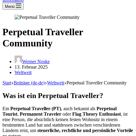
Menü
Perpetual Traveller
Community
Werner Noske
13. Februar 2025
Weltweit
Start
Beiträge (de-de)
Weltweit
Perpetual Traveller Community
Was ist ein Perpetual Traveller?
Ein
Perpetual Traveller (PT)
, auch bekannt als
Perpetual
Tourist
,
Permanent Traveler
oder
Flag Theory Enthu­siast
, ist
eine Person, die absichtlich keinen festen Wohnsitz in einem
bestimmten Land hat und statt­dessen zwischen verschie­denen
Ländern reist, um
steuer­liche, recht­liche und persön­liche Vorteile
zu nutzen.