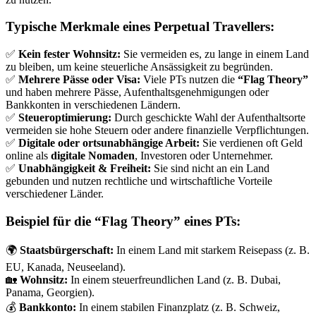
Typische Merkmale eines Perpetual Travellers:
✅
Kein fester Wohnsitz:
Sie vermeiden es, zu lange in einem Land
zu bleiben, um keine steuer­liche Ansäs­sigkeit zu begründen.
✅
Mehrere Pässe oder Visa:
Viele PTs nutzen die
“Flag Theory”
und haben mehrere Pässe, Aufent­halts­ge­neh­mi­gungen oder
Bankkonten in verschie­denen Ländern.
✅
Steuer­op­ti­mierung:
Durch geschickte Wahl der Aufent­haltsorte
vermeiden sie hohe Steuern oder andere finan­zielle Verpflich­tungen.
✅
Digitale oder ortsun­ab­hängige Arbeit:
Sie verdienen oft Geld
online als
digitale Nomaden
, Inves­toren oder Unter­nehmer.
✅
Unabhän­gigkeit & Freiheit:
Sie sind nicht an ein Land
gebunden und nutzen recht­liche und wirtschaft­liche Vorteile
verschie­dener Länder.
Beispiel für die “Flag Theory” eines PTs:
🌍
Staats­bür­ger­schaft:
In einem Land mit starkem Reisepass (z. B.
EU, Kanada, Neuseeland).
🏡
Wohnsitz:
In einem steuer­freund­lichen Land (z. B. Dubai,
Panama, Georgien).
💰
Bankkonto:
In einem stabilen Finanz­platz (z. B. Schweiz,