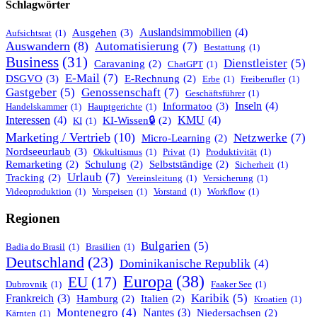
Schlagwörter
Ausgehen
(3)
Auslandsimmobilien
(4)
Aufsichtsrat
(1)
Auswandern
(8)
Automatisierung
(7)
Bestattung
(1)
Business
(31)
Dienstleister
(5)
Caravaning
(2)
ChatGPT
(1)
E-Mail
(7)
DSGVO
(3)
E-Rechnung
(2)
Erbe
(1)
Freiberufler
(1)
Gastgeber
(5)
Genossenschaft
(7)
Geschäftsführer
(1)
Informatoo
(3)
Inseln
(4)
Handelskammer
(1)
Hauptgerichte
(1)
Interessen
(4)
KMU
(4)
KI-Wissen🔒
(2)
KI
(1)
Marketing / Vertrieb
(10)
Netzwerke
(7)
Micro-Learning
(2)
Nordseeurlaub
(3)
Okkultismus
(1)
Privat
(1)
Produktivität
(1)
Remarketing
(2)
Schulung
(2)
Selbstständige
(2)
Sicherheit
(1)
Urlaub
(7)
Tracking
(2)
Vereinsleitung
(1)
Versicherung
(1)
Videoproduktion
(1)
Vorspeisen
(1)
Vorstand
(1)
Workflow
(1)
Regionen
Bulgarien
(5)
Badia do Brasil
(1)
Brasilien
(1)
Deutschland
(23)
Dominikanische Republik
(4)
Europa
(38)
EU
(17)
Dubrovnik
(1)
Faaker See
(1)
Karibik
(5)
Frankreich
(3)
Hamburg
(2)
Italien
(2)
Kroatien
(1)
Montenegro
(4)
Nantes
(3)
Niedersachsen
(2)
Kärnten
(1)