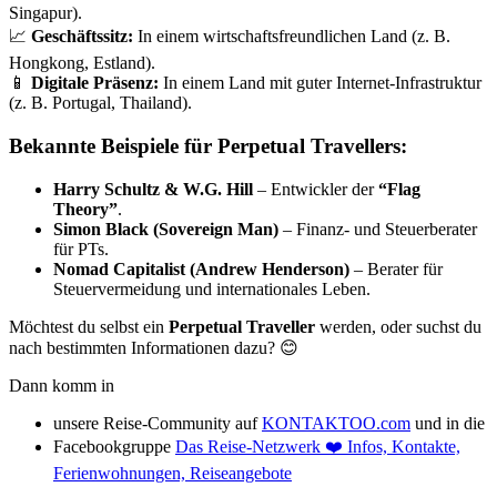
Singapur).
📈
Geschäftssitz:
In einem wirtschafts­freund­lichen Land (z. B.
Hongkong, Estland).
📱
Digitale Präsenz:
In einem Land mit guter Internet-Infra­struktur
(z. B. Portugal, Thailand).
Bekannte Beispiele für Perpetual Travellers:
Harry Schultz & W.G. Hill
– Entwickler der
“Flag
Theory”
.
Simon Black (Sovereign Man)
– Finanz- und Steuer­be­rater
für PTs.
Nomad Capitalist (Andrew Henderson)
– Berater für
Steuer­ver­meidung und inter­na­tio­nales Leben.
Möchtest du selbst ein
Perpetual Traveller
werden, oder suchst du
nach bestimmten Infor­ma­tionen dazu? 😊
Dann komm in
unsere Reise-Community auf
KONTAKTOO.com
und in die
Facebook­gruppe
Das Reise-Netzwerk ❤️ Infos, Kontakte,
Ferien­woh­nungen, Reise­an­gebote