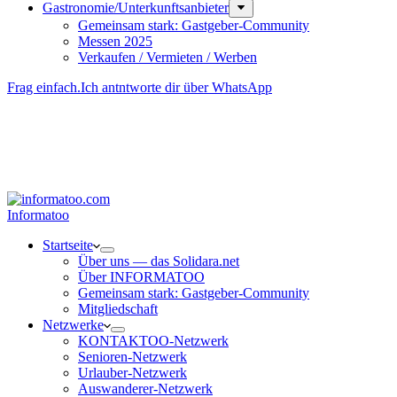
Gastronomie/Unterkunftsanbieter
Gemeinsam stark: Gastgeber-Community
Messen 2025
Verkaufen / Vermieten / Werben
Frag einfach.
Ich antntworte dir über WhatsApp
Besucher-ID
:
<- erzeugen durch Klick
Deine Solidara-Credits: 0
Informatoo
Start­seite
Über uns — das Solidara.net
Über INFORMATOO
Gemeinsam stark: Gastgeber-Community
Mitglied­schaft
Netzwerke
KONTAKTOO-Netzwerk
Senioren-Netzwerk
Urlauber-Netzwerk
Auswan­derer-Netzwerk