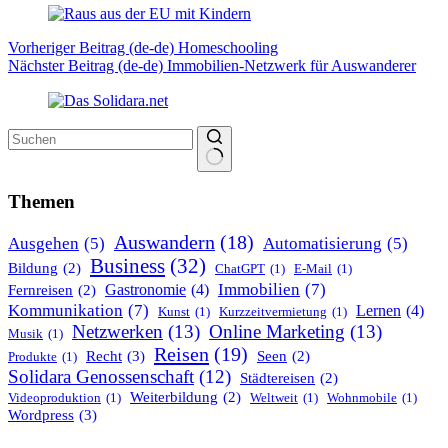
Vorheriger
Beitrag (de-de)
Homeschooling
Nächster
Beitrag (de-de)
Immobilien-Netzwerk für Auswanderer
Keine
Ergebnisse
Themen
Auswandern
(18)
Ausgehen
(5)
Automatisierung
(5)
Business
(32)
Bildung
(2)
ChatGPT
(1)
E-Mail
(1)
Immobilien
(7)
Gastronomie
(4)
Fernreisen
(2)
Kommunikation
(7)
Lernen
(4)
Kunst
(1)
Kurzzeitvermietung
(1)
Netzwerken
(13)
Online Marketing
(13)
Musik
(1)
Reisen
(19)
Recht
(3)
Seen
(2)
Produkte
(1)
Solidara Genossenschaft
(12)
Städtereisen
(2)
Weiterbildung
(2)
Videoproduktion
(1)
Weltweit
(1)
Wohnmobile
(1)
Wordpress
(3)