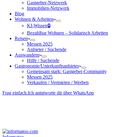
Gastgeber-Netzwerk
Immobilien-Netzwerk
Blog
Wohnen & Arbeiten
KI-Wissen🔒
Bezahlbar Wohnen – Solida­risch Arbeiten
Reisen
Messen 2025
Anbieter / Suchende
Auswandern
Hilfe / Suchende
Gastronomie/Unterkunftsanbieter
Gemeinsam stark: Gastgeber-Community
Messen 2025
Verkaufen / Vermieten / Werben
Frag einfach.
Ich antntworte dir über WhatsApp
Besucher-ID
:
<- erzeugen durch Klick
Deine Solidara-Credits: 0
Informatoo