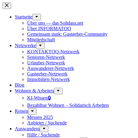
Zum
Inhalt
springen
Start­seite
Über uns — das Solidara.net
Über INFORMATOO
Gemeinsam stark: Gastgeber-Community
Mitglied­schaft
Netzwerke
KONTAKTOO-Netzwerk
Senioren-Netzwerk
Urlauber-Netzwerk
Auswan­derer-Netzwerk
Gastgeber-Netzwerk
Immobilien-Netzwerk
Blog
Wohnen & Arbeiten
KI-Wissen🔒
Bezahlbar Wohnen – Solida­risch Arbeiten
Reisen
Messen 2025
Anbieter / Suchende
Auswandern
Hilfe / Suchende