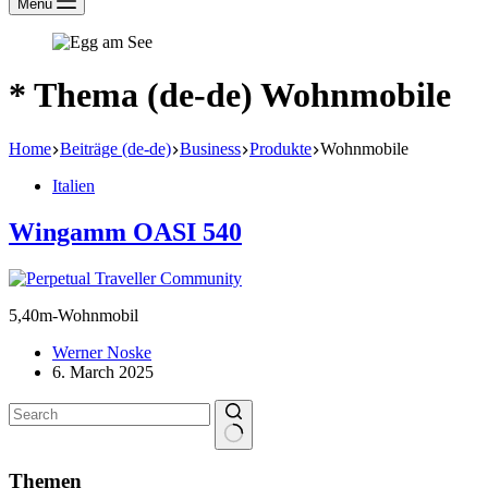
Menu
* Thema (de-de)
Wohnmobile
Home
Beiträge (de-de)
Business
Produkte
Wohnmobile
Italien
Wingamm OASI 540
5,40m-Wohnmobil
Werner Noske
6. March 2025
No
results
Themen