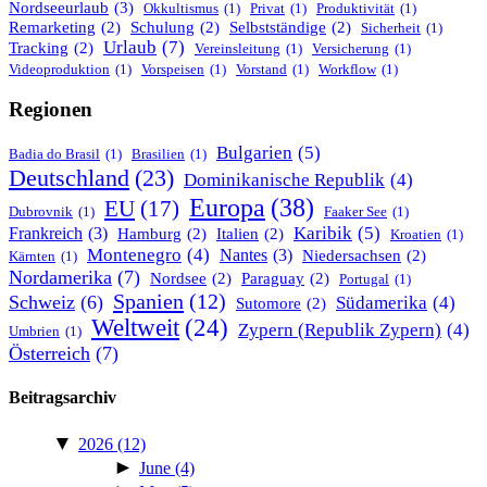
Nordseeurlaub
(3)
Okkultismus
(1)
Privat
(1)
Produktivität
(1)
Remarketing
(2)
Schulung
(2)
Selbstständige
(2)
Sicherheit
(1)
Urlaub
(7)
Tracking
(2)
Vereinsleitung
(1)
Versicherung
(1)
Videoproduktion
(1)
Vorspeisen
(1)
Vorstand
(1)
Workflow
(1)
Regionen
Bulgarien
(5)
Badia do Brasil
(1)
Brasilien
(1)
Deutschland
(23)
Dominikanische Republik
(4)
Europa
(38)
EU
(17)
Dubrovnik
(1)
Faaker See
(1)
Karibik
(5)
Frankreich
(3)
Hamburg
(2)
Italien
(2)
Kroatien
(1)
Montenegro
(4)
Nantes
(3)
Niedersachsen
(2)
Kärnten
(1)
Nordamerika
(7)
Nordsee
(2)
Paraguay
(2)
Portugal
(1)
Spanien
(12)
Schweiz
(6)
Südamerika
(4)
Sutomore
(2)
Weltweit
(24)
Zypern (Republik Zypern)
(4)
Umbrien
(1)
Österreich
(7)
Beitragsarchiv
▼
2026
(12)
►
June
(4)