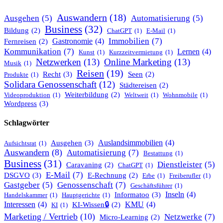
Auswandern
(18)
Ausgehen
(5)
Automatisierung
(5)
Business
(32)
Bildung
(2)
ChatGPT
(1)
E-Mail
(1)
Immobilien
(7)
Gastronomie
(4)
Fernreisen
(2)
Kommunikation
(7)
Lernen
(4)
Kunst
(1)
Kurzzeitvermietung
(1)
Netzwerken
(13)
Online Marketing
(13)
Musik
(1)
Reisen
(19)
Recht
(3)
Seen
(2)
Produkte
(1)
Solidara Genossenschaft
(12)
Städtereisen
(2)
Weiterbildung
(2)
Videoproduktion
(1)
Weltweit
(1)
Wohnmobile
(1)
Wordpress
(3)
Schlagwörter
Ausgehen
(3)
Auslandsimmobilien
(4)
Aufsichtsrat
(1)
Auswandern
(8)
Automatisierung
(7)
Bestattung
(1)
Business
(31)
Dienstleister
(5)
Caravaning
(2)
ChatGPT
(1)
E-Mail
(7)
DSGVO
(3)
E-Rechnung
(2)
Erbe
(1)
Freiberufler
(1)
Gastgeber
(5)
Genossenschaft
(7)
Geschäftsführer
(1)
Informatoo
(3)
Inseln
(4)
Handelskammer
(1)
Hauptgerichte
(1)
Interessen
(4)
KMU
(4)
KI-Wissen🔒
(2)
KI
(1)
Marketing / Vertrieb
(10)
Netzwerke
(7)
Micro-Learning
(2)