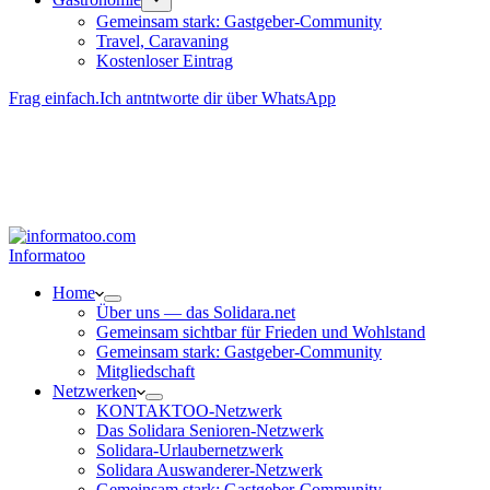
Gemeinsam stark: Gastgeber-Community
Travel, Caravaning
Kosten­loser Eintrag
Frag einfach.
Ich antntworte dir über WhatsApp
Besucher-ID
:
<- erzeugen durch Klick
Deine Solidara-Credits: 0
Informatoo
Home
Über uns — das Solidara.net
Gemeinsam sichtbar für Frieden und Wohlstand
Gemeinsam stark: Gastgeber-Community
Mitglied­schaft
Netzwerken
KONTAKTOO-Netzwerk
Das Solidara Senioren-Netzwerk
Solidara-Urlau­­ber­­netzwerk
Solidara Auswan­­derer-Netzwerk
Gemeinsam stark: Gastgeber-Community