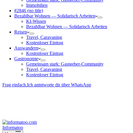
Immobilien
#2846 (no title)
Bezahlbar Wohnen — Solida­risch Arbeiten
KI-Wissen
Bezahlbar Wohnen — Solida­risch Arbeiten
Reisen
Travel, Caravaning
Kosten­loser Eintrag
Auswandern
Kosten­loser Eintrag
Gastro­nomie
Gemeinsam stark: Gastgeber-Community
Travel, Caravaning
Kosten­loser Eintrag
Frag einfach.
Ich antntworte dir über WhatsApp
Besucher-ID
:
<- erzeugen durch Klick
Deine Solidara-Credits: 0
Informatoo