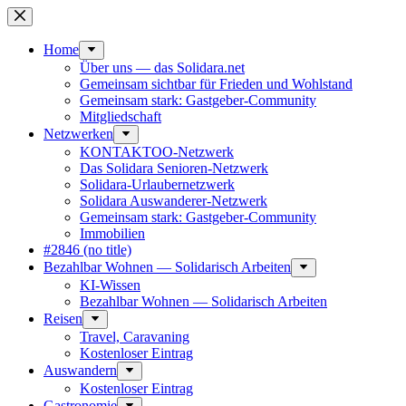
Skip
to
content
Home
Über uns — das Solidara.net
Gemeinsam sichtbar für Frieden und Wohlstand
Gemeinsam stark: Gastgeber-Community
Mitglied­schaft
Netzwerken
KONTAKTOO-Netzwerk
Das Solidara Senioren-Netzwerk
Solidara-Urlau­­ber­­netzwerk
Solidara Auswan­­derer-Netzwerk
Gemeinsam stark: Gastgeber-Community
Immobilien
#2846 (no title)
Bezahlbar Wohnen — Solida­risch Arbeiten
KI-Wissen
Bezahlbar Wohnen — Solida­risch Arbeiten
Reisen
Travel, Caravaning
Kosten­loser Eintrag
Auswandern
Kosten­loser Eintrag
Gastro­nomie