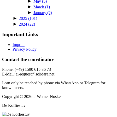
►
May
(5)
►
March
(1)
►
January
(2)
►
2025
(101)
►
2024
(22)
Important Links
Imprint
Privacy Policy
Contact the coordi­nator
Phone: (+49) 1590 615 86 73
E‑Mail: ai-request@solidara.net
I can only be reached by phone via WhatsApp or Telegram for
known users.
Copyright © 2026 - Werner Noske
De Koffiestuv