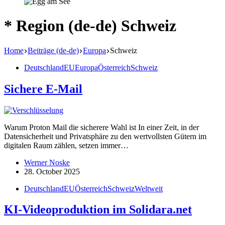
* Region (de-de)
Schweiz
Home
Beiträge (de-de)
Europa
Schweiz
Deutschland
EU
Europa
Österreich
Schweiz
Sichere E‑Mail
Warum Proton Mail die sicherere Wahl ist In einer Zeit, in der
Daten­si­cherheit und Privat­sphäre zu den wertvollsten Gütern im
digitalen Raum zählen, setzen immer…
Werner Noske
28. October 2025
Deutschland
EU
Österreich
Schweiz
Weltweit
KI-Video­pro­duktion im Solidara.net