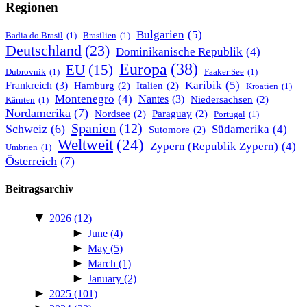
Regionen
Bulgarien
(5)
Badia do Brasil
(1)
Brasilien
(1)
Deutschland
(23)
Dominikanische Republik
(4)
Europa
(38)
EU
(15)
Dubrovnik
(1)
Faaker See
(1)
Karibik
(5)
Frankreich
(3)
Hamburg
(2)
Italien
(2)
Kroatien
(1)
Montenegro
(4)
Nantes
(3)
Niedersachsen
(2)
Kärnten
(1)
Nordamerika
(7)
Nordsee
(2)
Paraguay
(2)
Portugal
(1)
Spanien
(12)
Schweiz
(6)
Südamerika
(4)
Sutomore
(2)
Weltweit
(24)
Zypern (Republik Zypern)
(4)
Umbrien
(1)
Österreich
(7)
Beitragsarchiv
▼
2026
(12)
►
June
(4)
►
May
(5)
►
March
(1)
►
January
(2)
►
2025
(101)