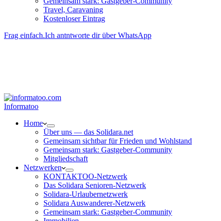
Gemeinsam stark: Gastgeber-Community
Travel, Caravaning
Kosten­loser Eintrag
Frag einfach.
Ich antntworte dir über WhatsApp
Besucher-ID
:
<- erzeugen durch Klick
Deine Solidara-Credits: 0
Informatoo
Home
Über uns — das Solidara.net
Gemeinsam sichtbar für Frieden und Wohlstand
Gemeinsam stark: Gastgeber-Community
Mitglied­schaft
Netzwerken
KONTAKTOO-Netzwerk
Das Solidara Senioren-Netzwerk
Solidara-Urlau­­ber­­netzwerk
Solidara Auswan­­derer-Netzwerk
Gemeinsam stark: Gastgeber-Community
Immobilien