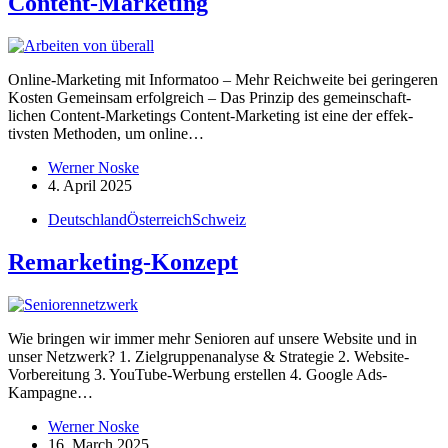
Content-Marketing
Online-Marketing mit Infor­matoo – Mehr Reich­weite bei gerin­geren
Kosten Gemeinsam erfolg­reich – Das Prinzip des gemein­schaft­
lichen Content-Marke­­tings Content-Marketing ist eine der effek­
tivsten Methoden, um online…
Werner Noske
4. April 2025
Deutschland
Österreich
Schweiz
Remar­keting-Konzept
Wie bringen wir immer mehr Senioren auf unsere Website und in
unser Netzwerk? 1. Zielgrup­pen­analyse & Strategie 2. Website-
Vorbe­­reitung 3. YouTube-Werbung erstellen 4. Google Ads-
Kampagne…
Werner Noske
16. March 2025