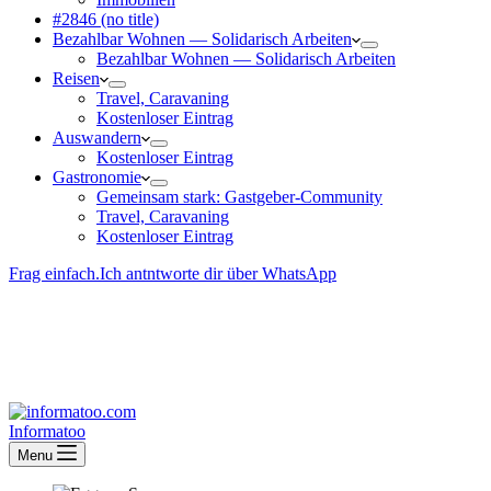
#2846 (no title)
Bezahlbar Wohnen — Solida­risch Arbeiten
Bezahlbar Wohnen — Solida­risch Arbeiten
Reisen
Travel, Caravaning
Kosten­loser Eintrag
Auswandern
Kosten­loser Eintrag
Gastro­nomie
Gemeinsam stark: Gastgeber-Community
Travel, Caravaning
Kosten­loser Eintrag
Frag einfach.
Ich antntworte dir über WhatsApp
Besucher-ID
:
<- erzeugen durch Klick
Deine Solidara-Credits: 0
Informatoo
Menu