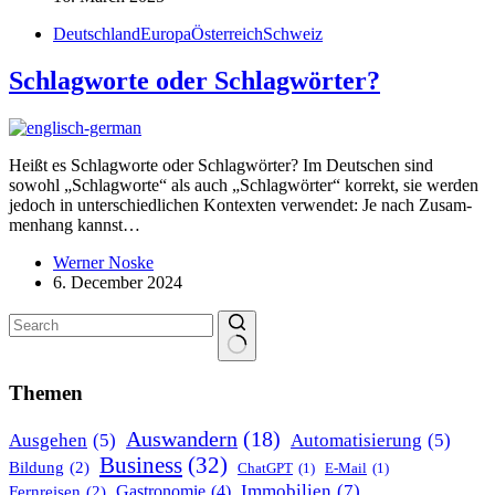
Deutschland
Europa
Österreich
Schweiz
Schlag­worte oder Schlag­wörter?
Heißt es Schlag­worte oder Schlag­wörter? Im Deutschen sind
sowohl „Schlag­worte“ als auch „Schlag­wörter“ korrekt, sie werden
jedoch in unter­schied­lichen Kontexten verwendet: Je nach Zusam­
menhang kannst…
Werner Noske
6. December 2024
No
results
Themen
Auswandern
(18)
Ausgehen
(5)
Automatisierung
(5)
Business
(32)
Bildung
(2)
ChatGPT
(1)
E-Mail
(1)
Immobilien
(7)
Gastronomie
(4)
Fernreisen
(2)