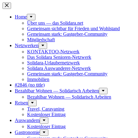
Skip
to
content
Home
Über uns — das Solidara.net
Gemeinsam sichtbar für Frieden und Wohlstand
Gemeinsam stark: Gastgeber-Community
Mitglied­schaft
Netzwerken
KONTAKTOO-Netzwerk
Das Solidara Senioren-Netzwerk
Solidara-Urlau­­ber­­netzwerk
Solidara Auswan­­derer-Netzwerk
Gemeinsam stark: Gastgeber-Community
Immobilien
#2846 (no title)
Bezahlbar Wohnen — Solida­risch Arbeiten
Bezahlbar Wohnen — Solida­risch Arbeiten
Reisen
Travel, Caravaning
Kosten­loser Eintrag
Auswandern
Kosten­loser Eintrag
Gastro­nomie