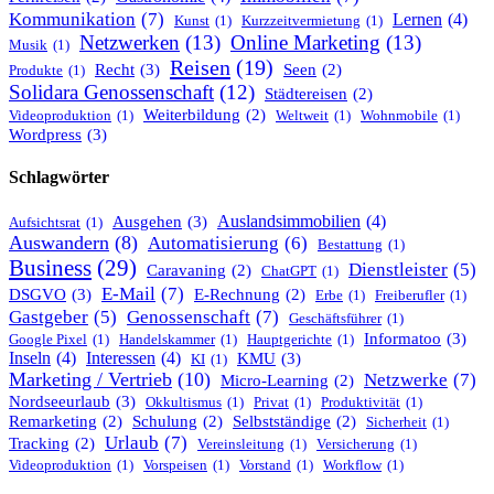
Kommunikation
(7)
Lernen
(4)
Kunst
(1)
Kurzzeitvermietung
(1)
Netzwerken
(13)
Online Marketing
(13)
Musik
(1)
Reisen
(19)
Recht
(3)
Seen
(2)
Produkte
(1)
Solidara Genossenschaft
(12)
Städtereisen
(2)
Weiterbildung
(2)
Videoproduktion
(1)
Weltweit
(1)
Wohnmobile
(1)
Wordpress
(3)
Schlagwörter
Ausgehen
(3)
Auslandsimmobilien
(4)
Aufsichtsrat
(1)
Auswandern
(8)
Automatisierung
(6)
Bestattung
(1)
Business
(29)
Dienstleister
(5)
Caravaning
(2)
ChatGPT
(1)
E-Mail
(7)
DSGVO
(3)
E-Rechnung
(2)
Erbe
(1)
Freiberufler
(1)
Genossenschaft
(7)
Gastgeber
(5)
Geschäftsführer
(1)
Informatoo
(3)
Google Pixel
(1)
Handelskammer
(1)
Hauptgerichte
(1)
Inseln
(4)
Interessen
(4)
KMU
(3)
KI
(1)
Marketing / Vertrieb
(10)
Netzwerke
(7)
Micro-Learning
(2)
Nordseeurlaub
(3)
Okkultismus
(1)
Privat
(1)
Produktivität
(1)
Remarketing
(2)
Schulung
(2)
Selbstständige
(2)
Sicherheit
(1)
Urlaub
(7)
Tracking
(2)
Vereinsleitung
(1)
Versicherung
(1)
Videoproduktion
(1)
Vorspeisen
(1)
Vorstand
(1)
Workflow
(1)