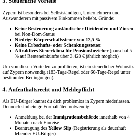
3. Steuer­liche Vorteile
Zypern ist besonders bei Selbst­stän­digen, Unter­nehmern und
Auswan­derern mit passivem Einkommen beliebt. Gründe:
Keine Besteuerung auslän­di­scher Dividenden und Zinsen
bei Non-Dom-Status
Niedrige Körper­schafts­steuer von 12,5 %
Keine Erbschafts- oder Schen­kungs­steuer
Attrak­tives Steuer­klima für Pensi­ons­be­zieher
(pauschal 5
% auf Renten­ein­künfte über 3.420 € jährlich möglich)
Um von diesen Vorteilen zu profi­tieren, ist ein steuer­licher Wohnsitz
auf Zypern notwendig (183-Tage-Regel oder 60-Tage-Regel unter
bestimmten Bedin­gungen).
4. Aufent­halts­recht und Melde­pflicht
Als EU-Bürger kannst du dich problemlos in Zypern nieder­lassen.
Dennoch sind einige Forma­li­täten notwendig:
Anmeldung bei der
Immigra­ti­ons­be­hörde
innerhalb von 4
Monaten nach Einreise
Beantragung des
Yellow Slip
(Regis­trierung als dauerhaft
lebender EU-Bürger)