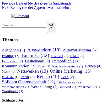
Previous
Beitrag (de-de)
Zyperns Sandstrände
Next
Beitrag (de-de)
Zypern - wo ansiedeln?
No
results
Themen
Auswandern
(18)
Ausgehen
(5)
Automatisierung
(5)
Business
(32)
Bildung
(2)
ChatGPT
(1)
E-Mail
(1)
Immobilien
(7)
Gastronomie
(4)
Fernreisen
(2)
Kommunikation
(7)
Lernen
(4)
Kunst
(1)
Kurzzeitvermietung
(1)
Netzwerken
(13)
Online Marketing
(13)
Musik
(1)
Reisen
(19)
Recht
(3)
Seen
(2)
Produkte
(1)
Solidara Genossenschaft
(12)
Städtereisen
(2)
Weiterbildung
(2)
Videoproduktion
(1)
Weltweit
(1)
Wohnmobile
(1)
Wordpress
(3)
Schlagwörter