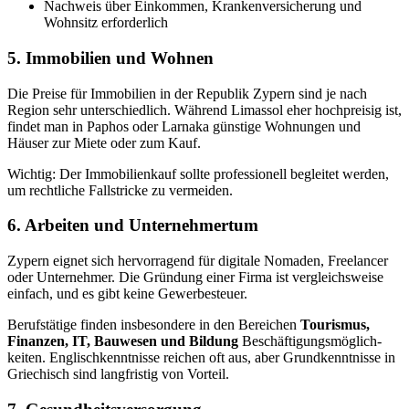
Nachweis über Einkommen, Kranken­ver­si­cherung und
Wohnsitz erfor­derlich
5. Immobilien und Wohnen
Die Preise für Immobilien in der Republik Zypern sind je nach
Region sehr unter­schiedlich. Während Limassol eher hochpreisig ist,
findet man in Paphos oder Larnaka günstige Wohnungen und
Häuser zur Miete oder zum Kauf.
Wichtig: Der Immobi­li­enkauf sollte profes­sionell begleitet werden,
um recht­liche Fallstricke zu vermeiden.
6. Arbeiten und Unter­neh­mertum
Zypern eignet sich hervor­ragend für digitale Nomaden, Freelancer
oder Unter­nehmer. Die Gründung einer Firma ist vergleichs­weise
einfach, und es gibt keine Gewer­be­steuer.
Berufs­tätige finden insbe­sondere in den Bereichen
Tourismus,
Finanzen, IT, Bauwesen und Bildung
Beschäf­ti­gungs­mög­lich­
keiten. Englisch­kennt­nisse reichen oft aus, aber Grund­kennt­nisse in
Griechisch sind langfristig von Vorteil.