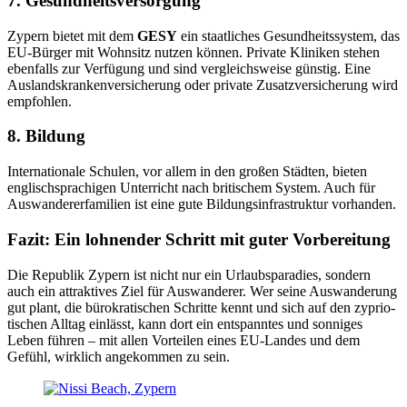
7. Gesund­heits­ver­sorgung
Zypern bietet mit dem
GESY
ein staat­liches Gesund­heits­system, das
EU-Bürger mit Wohnsitz nutzen können. Private Kliniken stehen
ebenfalls zur Verfügung und sind vergleichs­weise günstig. Eine
Auslands­kran­ken­ver­si­cherung oder private Zusatz­ver­si­cherung wird
empfohlen.
8. Bildung
Inter­na­tionale Schulen, vor allem in den großen Städten, bieten
englisch­spra­chigen Unter­richt nach briti­schem System. Auch für
Auswan­de­rer­fa­milien ist eine gute Bildungs­in­fra­struktur vorhanden.
Fazit: Ein lohnender Schritt mit guter Vorbe­reitung
Die Republik Zypern ist nicht nur ein Urlaubs­pa­radies, sondern
auch ein attrak­tives Ziel für Auswan­derer. Wer seine Auswan­derung
gut plant, die bürokra­ti­schen Schritte kennt und sich auf den zyprio­
ti­schen Alltag einlässt, kann dort ein entspanntes und sonniges
Leben führen – mit allen Vorteilen eines EU-Landes und dem
Gefühl, wirklich angekommen zu sein.