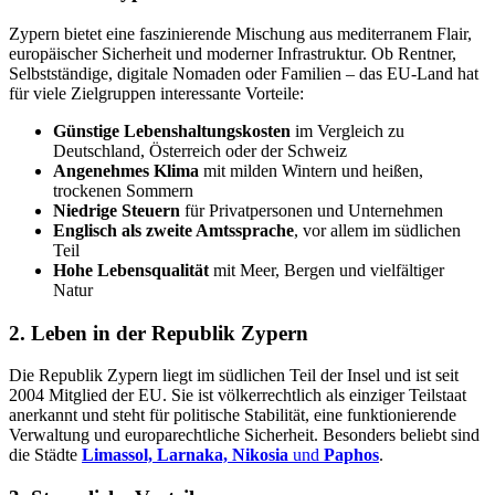
Zypern bietet eine faszi­nie­rende Mischung aus mediter­ranem Flair,
europäi­scher Sicherheit und moderner Infra­struktur. Ob Rentner,
Selbst­ständige, digitale Nomaden oder Familien – das EU-Land hat
für viele Zielgruppen inter­es­sante Vorteile:
Günstige Lebens­hal­tungs­kosten
im Vergleich zu
Deutschland, Öster­reich oder der Schweiz
Angenehmes Klima
mit milden Wintern und heißen,
trockenen Sommern
Niedrige Steuern
für Privat­per­sonen und Unter­nehmen
Englisch als zweite Amtssprache
, vor allem im südlichen
Teil
Hohe Lebens­qua­lität
mit Meer, Bergen und vielfäl­tiger
Natur
2. Leben in der Republik Zypern
Die Republik Zypern liegt im südlichen Teil der Insel und ist seit
2004 Mitglied der EU. Sie ist völker­rechtlich als einziger Teilstaat
anerkannt und steht für politische Stabi­lität, eine funktio­nie­rende
Verwaltung und europa­recht­liche Sicherheit. Besonders beliebt sind
die Städte
Limassol, Larnaka, Nikosia
und
Paphos
.