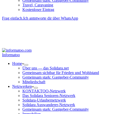
Gemeinsam stark: Gastgeber-Community
Travel, Caravaning
Kosten­loser Eintrag
Frag einfach.
Ich antntworte dir über WhatsApp
Besucher-ID
:
<- erzeugen durch Klick
Deine Solidara-Credits: 0
Informatoo
Home
Über uns — das Solidara.net
Gemeinsam sichtbar für Frieden und Wohlstand
Gemeinsam stark: Gastgeber-Community
Mitglied­schaft
Netzwerken
KONTAKTOO-Netzwerk
Das Solidara Senioren-Netzwerk
Solidara-Urlau­­ber­­netzwerk
Solidara Auswan­­derer-Netzwerk
Gemeinsam stark: Gastgeber-Community
Immobilien