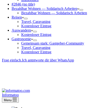
#2846 (no title)
Bezahlbar Wohnen — Solida­risch Arbeiten
Bezahlbar Wohnen — Solida­risch Arbeiten
Reisen
Travel, Caravaning
Kosten­loser Eintrag
Auswandern
Kosten­loser Eintrag
Gastro­nomie
Gemeinsam stark: Gastgeber-Community
Travel, Caravaning
Kosten­loser Eintrag
Frag einfach.
Ich antntworte dir über WhatsApp
Besucher-ID
:
<- erzeugen durch Klick
Deine Solidara-Credits: 0
Informatoo
Menu