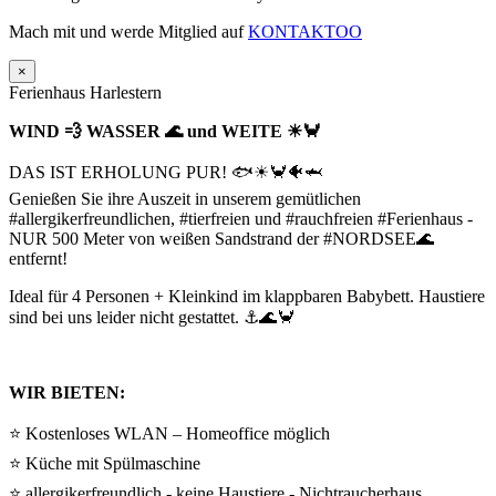
Mach mit und werde Mitglied auf
KONTAKTOO
×
Ferienhaus Harlestern
WIND 💨 WASSER 🌊 und WEITE ☀🦀
DAS IST ERHOLUNG PUR! 🐟☀🦀🐠🦈
Genießen Sie ihre Auszeit in unserem gemütlichen
#allergikerfreundlichen, #tierfreien und #rauchfreien #Ferienhaus -
NUR 500 Meter von weißen Sandstrand der #NORDSEE🌊
entfernt!
Ideal für 4 Personen + Kleinkind im klappbaren Babybett. Haustiere
sind bei uns leider nicht gestattet. ⚓🌊🦀
WIR BIETEN:
⭐ Kostenloses WLAN – Homeoffice möglich
⭐ Küche mit Spülmaschine
⭐ allergikerfreundlich - keine Haustiere - Nichtraucherhaus