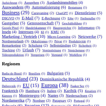
Ausgehen
(3)
Auslandsimmobilien
(4)
Aufsichtsrat
(1)
Auswandern
(8)
Automatisierung
(6)
Bestattung
(1)
Business
(29)
Dienstleister
(5)
Caravaning
(2)
ChatGPT
(1)
E-Mail
(7)
DSGVO
(3)
E-Rechnung
(2)
Erbe
(1)
Freiberufler
(1)
Genossenschaft
(7)
Gastgeber
(5)
Geschäftsführer
(1)
Informatoo
(3)
Google Pixel
(1)
Handelskammer
(1)
Hauptgerichte
(1)
Inseln
(4)
Interessen
(4)
KMU
(3)
KI
(1)
Marketing / Vertrieb
(10)
Netzwerke
(7)
Micro-Learning
(2)
Nordseeurlaub
(3)
Okkultismus
(1)
Privat
(1)
Produktivität
(1)
Remarketing
(2)
Schulung
(2)
Selbstständige
(2)
Sicherheit
(1)
Urlaub
(7)
Tracking
(2)
Vereinsleitung
(1)
Versicherung
(1)
Videoproduktion
(1)
Vorspeisen
(1)
Vorstand
(1)
Workflow
(1)
Regionen
Bulgarien
(5)
Badia do Brasil
(1)
Brasilien
(1)
Deutschland
(23)
Dominikanische Republik
(4)
Europa
(38)
EU
(15)
Dubrovnik
(1)
Faaker See
(1)
Karibik
(5)
Frankreich
(3)
Hamburg
(2)
Italien
(2)
Kroatien
(1)
Montenegro
(4)
Nantes
(3)
Niedersachsen
(2)
Kärnten
(1)
Nordamerika
(7)
Nordsee
(2)
Paraguay
(2)
Portugal
(1)
Spanien
(12)
Schweiz
(6)
Südamerika
(4)
Sutomore
(2)