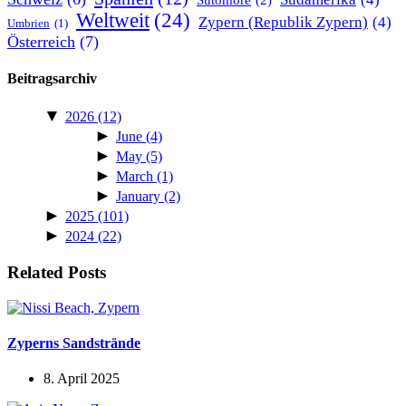
Weltweit
(24)
Zypern (Republik Zypern)
(4)
Umbrien
(1)
Österreich
(7)
Beitragsarchiv
▼
2026
(12)
►
June
(4)
►
May
(5)
►
March
(1)
►
January
(2)
►
2025
(101)
►
2024
(22)
Related Posts
Zyperns Sandstrände
8. April 2025