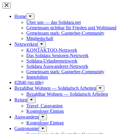
Skip
to
content
Home
Über uns — das Solidara.net
Gemeinsam sichtbar für Frieden und Wohlstand
Gemeinsam stark: Gastgeber-Community
Mitglied­schaft
Netzwerken
KONTAKTOO-Netzwerk
Das Solidara Senioren-Netzwerk
Solidara-Urlau­­ber­­netzwerk
Solidara Auswan­­derer-Netzwerk
Gemeinsam stark: Gastgeber-Community
Immobilien
#2846 (no title)
Bezahlbar Wohnen — Solida­risch Arbeiten
Bezahlbar Wohnen — Solida­risch Arbeiten
Reisen
Travel, Caravaning
Kosten­loser Eintrag
Auswandern
Kosten­loser Eintrag
Gastro­nomie