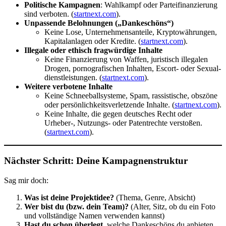
Politische Kampagnen
: Wahlkampf oder Partei­fi­nan­zierung
sind verboten. (
startnext.com
).
Unpas­sende Beloh­nungen („Danke­schöns“)
Keine Lose, Unter­neh­mens­an­teile, Krypto­wäh­rungen,
Kapital­an­lagen oder Kredite. (
startnext.com
).
Illegale oder ethisch fragwürdige Inhalte
Keine Finan­zierung von Waffen, juris­tisch illegalen
Drogen, porno­gra­fi­schen Inhalten, Escort- oder Sexual­
dienst­leis­tungen. (
startnext.com
).
Weitere verbotene Inhalte
Keine Schnee­ball­systeme, Spam, rassis­tische, obszöne
oder persön­lich­keits­ver­let­zende Inhalte. (
startnext.com
).
Keine Inhalte, die gegen deutsches Recht oder
Urheber‑, Nutzungs- oder Patent­rechte verstoßen.
(
startnext.com
).
Nächster Schritt: Deine Kampa­gnen­struktur
Sag mir doch:
Was ist deine Projektidee?
(Thema, Genre, Absicht)
Wer bist du (bzw. dein Team)?
(Alter, Sitz, ob du ein Foto
und vollständige Namen verwenden kannst)
Hast du schon überlegt
, welche Danke­schöns du anbieten