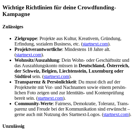
Wichtige Richt­linien für deine Crowd­funding-
Kampagne
Zuläs­siges
Zielgruppe
: Projekte aus Kultur, Kreativem, Gründung,
Erfindung, sozialem Business, etc. (
startnext.com
).
Projekt­ver­ant­wort­liche
: Mindestens 18 Jahre alt.
(
startnext.com
).
Wohnsitz/Auszahlung
: Dein Wohn- oder Geschäftssitz und
das Auszah­lungs­konto müssen in
Deutschland, Öster­reich,
der Schweiz, Belgien, Liech­ten­stein, Luxemburg oder
Südtirol
sein. (
startnext.com
).
Trans­parenz & Persön­lichkeit
: Du musst dich auf der
Projekt­seite mit Vor- und Nachnamen sowie einem persön­
lichen Foto zeigen und zur Identitäts- und Konten­prüfung
bereit sein. (
startnext.com
).
Community-Werte
: Fairness, Demokratie, Toleranz, Trans­
parenz und Freude bei der Kommu­ni­kation sind erwünscht –
gerne auch mit Nutzung des Startnext-Logos. (
startnext.com
).
Unzulässig