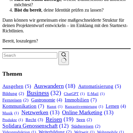
möchtest?
Bist du bereit
, deine Identität prüfen zu lassen?
Dann können wir gemeinsam eine maßge­schnei­derte Struktur für
deinen Projekt­entwurf entwi­ckeln – im Einklang mit den Startnext-
Richt­linien.
Bereit, loszu­legen?
No
results
Themen
Auswandern
(18)
Ausgehen
(5)
Automatisierung
(5)
Business
(32)
Bildung
(2)
ChatGPT
(1)
E-Mail
(1)
Immobilien
(7)
Gastronomie
(4)
Fernreisen
(2)
Kommunikation
(7)
Lernen
(4)
Kunst
(1)
Kurzzeitvermietung
(1)
Netzwerken
(13)
Online Marketing
(13)
Musik
(1)
Reisen
(19)
Recht
(3)
Seen
(2)
Produkte
(1)
Solidara Genossenschaft
(12)
Städtereisen
(2)
Weiterbildung
(2)
Videoproduktion
(1)
Weltweit
(1)
Wohnmobile
(1)