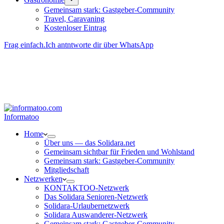
Gemeinsam stark: Gastgeber-Community
Travel, Caravaning
Kosten­loser Eintrag
Frag einfach.
Ich antntworte dir über WhatsApp
Besucher-ID
:
<- erzeugen durch Klick
Deine Solidara-Credits: 0
Informatoo
Home
Über uns — das Solidara.net
Gemeinsam sichtbar für Frieden und Wohlstand
Gemeinsam stark: Gastgeber-Community
Mitglied­schaft
Netzwerken
KONTAKTOO-Netzwerk
Das Solidara Senioren-Netzwerk
Solidara-Urlau­­ber­­netzwerk
Solidara Auswan­­derer-Netzwerk
Gemeinsam stark: Gastgeber-Community