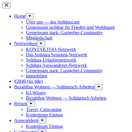
Skip
to
content
Home
Über uns — das Solidara.net
Gemeinsam sichtbar für Frieden und Wohlstand
Gemeinsam stark: Gastgeber-Community
Mitglied­schaft
Netzwerken
KONTAKTOO-Netzwerk
Das Solidara Senioren-Netzwerk
Solidara-Urlau­­ber­­netzwerk
Solidara Auswan­­derer-Netzwerk
Gemeinsam stark: Gastgeber-Community
Immobilien
#2846 (no title)
Bezahlbar Wohnen — Solida­risch Arbeiten
KI-Wissen
Bezahlbar Wohnen — Solida­risch Arbeiten
Reisen
Travel, Caravaning
Kosten­loser Eintrag
Auswandern
Kosten­loser Eintrag
Gastro­nomie