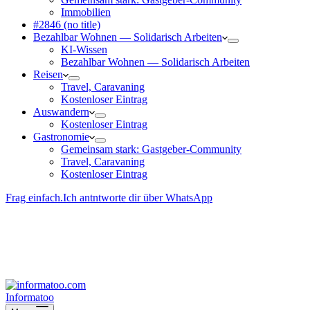
Immobilien
#2846 (no title)
Bezahlbar Wohnen — Solida­risch Arbeiten
KI-Wissen
Bezahlbar Wohnen — Solida­risch Arbeiten
Reisen
Travel, Caravaning
Kosten­loser Eintrag
Auswandern
Kosten­loser Eintrag
Gastro­nomie
Gemeinsam stark: Gastgeber-Community
Travel, Caravaning
Kosten­loser Eintrag
Frag einfach.
Ich antntworte dir über WhatsApp
Besucher-ID
:
<- erzeugen durch Klick
Deine Solidara-Credits: 0
Informatoo