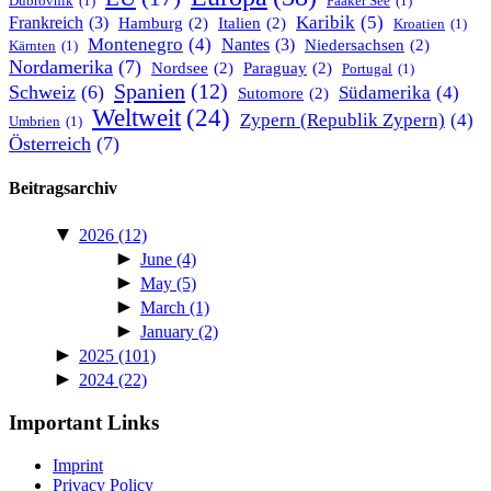
Dubrovnik
(1)
Faaker See
(1)
Karibik
(5)
Frankreich
(3)
Hamburg
(2)
Italien
(2)
Kroatien
(1)
Montenegro
(4)
Nantes
(3)
Niedersachsen
(2)
Kärnten
(1)
Nordamerika
(7)
Nordsee
(2)
Paraguay
(2)
Portugal
(1)
Spanien
(12)
Schweiz
(6)
Südamerika
(4)
Sutomore
(2)
Weltweit
(24)
Zypern (Republik Zypern)
(4)
Umbrien
(1)
Österreich
(7)
Beitragsarchiv
▼
2026
(12)
►
June
(4)
►
May
(5)
►
March
(1)
►
January
(2)
►
2025
(101)
►
2024
(22)
Important Links
Imprint
Privacy Policy