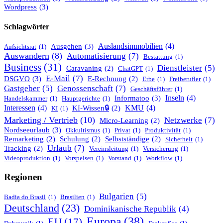
Wordpress
(3)
Schlagwörter
Ausgehen
(3)
Auslandsimmobilien
(4)
Aufsichtsrat
(1)
Auswandern
(8)
Automatisierung
(7)
Bestattung
(1)
Business
(31)
Dienstleister
(5)
Caravaning
(2)
ChatGPT
(1)
E-Mail
(7)
DSGVO
(3)
E-Rechnung
(2)
Erbe
(1)
Freiberufler
(1)
Gastgeber
(5)
Genossenschaft
(7)
Geschäftsführer
(1)
Informatoo
(3)
Inseln
(4)
Handelskammer
(1)
Hauptgerichte
(1)
Interessen
(4)
KMU
(4)
KI-Wissen🔒
(2)
KI
(1)
Marketing / Vertrieb
(10)
Netzwerke
(7)
Micro-Learning
(2)
Nordseeurlaub
(3)
Okkultismus
(1)
Privat
(1)
Produktivität
(1)
Remarketing
(2)
Schulung
(2)
Selbstständige
(2)
Sicherheit
(1)
Urlaub
(7)
Tracking
(2)
Vereinsleitung
(1)
Versicherung
(1)
Videoproduktion
(1)
Vorspeisen
(1)
Vorstand
(1)
Workflow
(1)
Regionen
Bulgarien
(5)
Badia do Brasil
(1)
Brasilien
(1)
Deutschland
(23)
Dominikanische Republik
(4)
Europa
(38)
EU
(17)