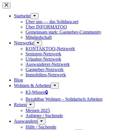
Zum
Inhalt
springen
Start­seite
Über uns — das Solidara.net
Über INFORMATOO
Gemeinsam stark: Gastgeber-Community
Mitglied­schaft
Netzwerke
KONTAKTOO-Netzwerk
Senioren-Netzwerk
Urlauber-Netzwerk
Auswan­derer-Netzwerk
Gastgeber-Netzwerk
Immobilien-Netzwerk
Blog
Wohnen & Arbeiten
KI-Wissen🔒
Bezahlbar Wohnen – Solida­risch Arbeiten
Reisen
Messen 2025
Anbieter / Suchende
Auswandern
Hilfe / Suchende