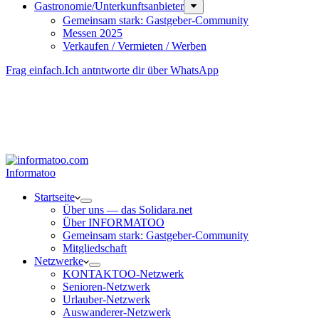
Gastronomie/Unterkunftsanbieter
Gemeinsam stark: Gastgeber-Community
Messen 2025
Verkaufen / Vermieten / Werben
Frag einfach.
Ich antntworte dir über WhatsApp
Besucher-ID
:
<- erzeugen durch Klick
Deine Solidara-Credits: 0
Informatoo
Start­seite
Über uns — das Solidara.net
Über INFORMATOO
Gemeinsam stark: Gastgeber-Community
Mitglied­schaft
Netzwerke
KONTAKTOO-Netzwerk
Senioren-Netzwerk
Urlauber-Netzwerk
Auswan­derer-Netzwerk