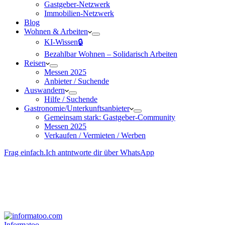
Gastgeber-Netzwerk
Immobilien-Netzwerk
Blog
Wohnen & Arbeiten
KI-Wissen🔒
Bezahlbar Wohnen – Solida­risch Arbeiten
Reisen
Messen 2025
Anbieter / Suchende
Auswandern
Hilfe / Suchende
Gastronomie/Unterkunftsanbieter
Gemeinsam stark: Gastgeber-Community
Messen 2025
Verkaufen / Vermieten / Werben
Frag einfach.
Ich antntworte dir über WhatsApp
Besucher-ID
:
<- erzeugen durch Klick
Deine Solidara-Credits: 0
Informatoo