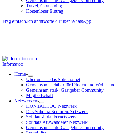
Gemeinsam stark: Gastgeber-Community
Travel, Caravaning
Kosten­loser Eintrag
Frag einfach.
Ich antntworte dir über WhatsApp
Besucher-ID
:
<- erzeugen durch Klick
Deine Solidara-Credits: 0
Informatoo
Home
Über uns — das Solidara.net
Gemeinsam sichtbar für Frieden und Wohlstand
Gemeinsam stark: Gastgeber-Community
Mitglied­schaft
Netzwerken
KONTAKTOO-Netzwerk
Das Solidara Senioren-Netzwerk
Solidara-Urlau­­ber­­netzwerk
Solidara Auswan­­derer-Netzwerk
Gemeinsam stark: Gastgeber-Community
Immobilien