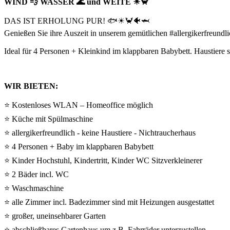
WIND 💨 WASSER 🌊 und WEITE ☀🦀
DAS IST ERHOLUNG PUR! 🐟☀🦀🐠🦈
Genießen Sie ihre Auszeit in unserem gemütlichen #allergikerfreun
Ideal für 4 Personen + Kleinkind im klappbaren Babybett. Haustiere si
WIR BIETEN:
⭐ Kostenloses WLAN – Homeoffice möglich
⭐ Küche mit Spülmaschine
⭐ allergikerfreundlich - keine Haustiere - Nichtraucherhaus
⭐ 4 Personen + Baby im klappbaren Babybett
⭐ Kinder Hochstuhl, Kindertritt, Kinder WC Sitzverkleinerer
⭐ 2 Bäder incl. WC
⭐ Waschmaschine
⭐ alle Zimmer incl. Badezimmer sind mit Heizungen ausgestattet
⭐ großer, uneinsehbarer Garten
⭐ abschließbares Gartenhaus um z.B. Fahrräder unterzustellen