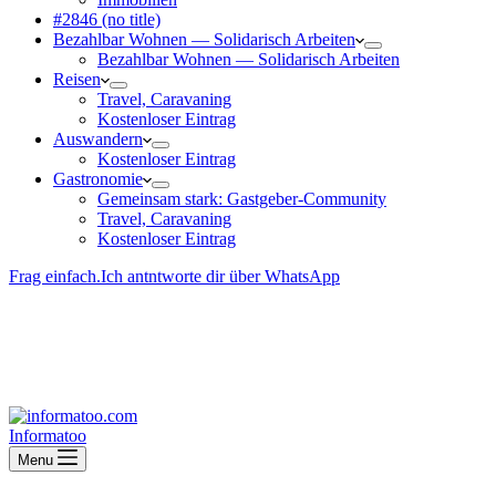
#2846 (no title)
Bezahlbar Wohnen — Solida­risch Arbeiten
Bezahlbar Wohnen — Solida­risch Arbeiten
Reisen
Travel, Caravaning
Kosten­loser Eintrag
Auswandern
Kosten­loser Eintrag
Gastro­nomie
Gemeinsam stark: Gastgeber-Community
Travel, Caravaning
Kosten­loser Eintrag
Frag einfach.
Ich antntworte dir über WhatsApp
Besucher-ID
:
<- erzeugen durch Klick
Deine Solidara-Credits: 0
Informatoo
Menu