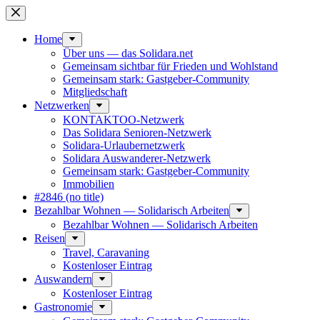
Skip
to
content
Home
Über uns — das Solidara.net
Gemeinsam sichtbar für Frieden und Wohlstand
Gemeinsam stark: Gastgeber-Community
Mitglied­schaft
Netzwerken
KONTAKTOO-Netzwerk
Das Solidara Senioren-Netzwerk
Solidara-Urlau­­ber­­netzwerk
Solidara Auswan­­derer-Netzwerk
Gemeinsam stark: Gastgeber-Community
Immobilien
#2846 (no title)
Bezahlbar Wohnen — Solida­risch Arbeiten
Bezahlbar Wohnen — Solida­risch Arbeiten
Reisen
Travel, Caravaning
Kosten­loser Eintrag
Auswandern
Kosten­loser Eintrag
Gastro­nomie