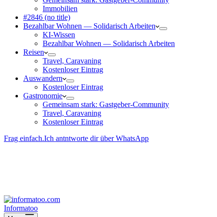
Immobilien
#2846 (no title)
Bezahlbar Wohnen — Solida­risch Arbeiten
KI-Wissen
Bezahlbar Wohnen — Solida­risch Arbeiten
Reisen
Travel, Caravaning
Kosten­loser Eintrag
Auswandern
Kosten­loser Eintrag
Gastro­nomie
Gemeinsam stark: Gastgeber-Community
Travel, Caravaning
Kosten­loser Eintrag
Frag einfach.
Ich antntworte dir über WhatsApp
Besucher-ID
:
<- erzeugen durch Klick
Deine Solidara-Credits: 0
Informatoo