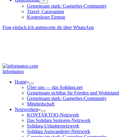
Gemeinsam stark: Gastgeber-Community
Travel, Caravaning
Kosten­loser Eintrag
Frag einfach.
Ich antntworte dir über WhatsApp
Besucher-ID
:
<- erzeugen durch Klick
Deine Solidara-Credits: 0
Informatoo
Home
Über uns — das Solidara.net
Gemeinsam sichtbar für Frieden und Wohlstand
Gemeinsam stark: Gastgeber-Community
Mitglied­schaft
Netzwerken
KONTAKTOO-Netzwerk
Das Solidara Senioren-Netzwerk
Solidara-Urlau­­ber­­netzwerk
Solidara Auswan­­derer-Netzwerk
Gemeinsam stark: Gastgeber-Community