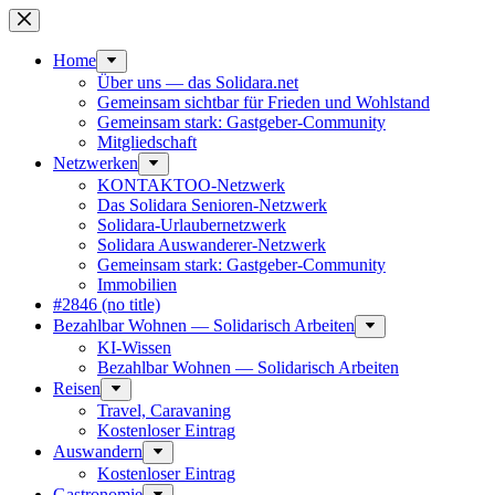
Skip
to
content
Home
Über uns — das Solidara.net
Gemeinsam sichtbar für Frieden und Wohlstand
Gemeinsam stark: Gastgeber-Community
Mitglied­schaft
Netzwerken
KONTAKTOO-Netzwerk
Das Solidara Senioren-Netzwerk
Solidara-Urlau­­ber­­netzwerk
Solidara Auswan­­derer-Netzwerk
Gemeinsam stark: Gastgeber-Community
Immobilien
#2846 (no title)
Bezahlbar Wohnen — Solida­risch Arbeiten
KI-Wissen
Bezahlbar Wohnen — Solida­risch Arbeiten
Reisen
Travel, Caravaning
Kosten­loser Eintrag
Auswandern
Kosten­loser Eintrag
Gastro­nomie