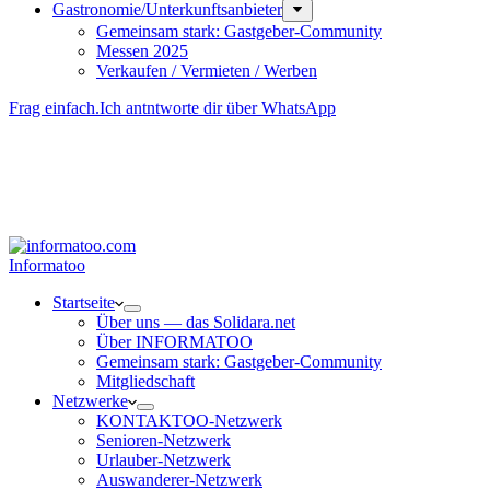
Gastronomie/Unterkunftsanbieter
Gemeinsam stark: Gastgeber-Community
Messen 2025
Verkaufen / Vermieten / Werben
Frag einfach.
Ich antntworte dir über WhatsApp
Besucher-ID
:
<- erzeugen durch Klick
Deine Solidara-Credits: 0
Informatoo
Start­seite
Über uns — das Solidara.net
Über INFORMATOO
Gemeinsam stark: Gastgeber-Community
Mitglied­schaft
Netzwerke
KONTAKTOO-Netzwerk
Senioren-Netzwerk
Urlauber-Netzwerk
Auswan­derer-Netzwerk