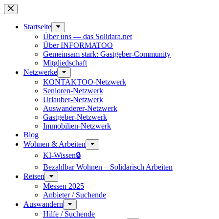
Zum
Inhalt
springen
Start­seite
Über uns — das Solidara.net
Über INFORMATOO
Gemeinsam stark: Gastgeber-Community
Mitglied­schaft
Netzwerke
KONTAKTOO-Netzwerk
Senioren-Netzwerk
Urlauber-Netzwerk
Auswan­derer-Netzwerk
Gastgeber-Netzwerk
Immobilien-Netzwerk
Blog
Wohnen & Arbeiten
KI-Wissen🔒
Bezahlbar Wohnen – Solida­risch Arbeiten
Reisen
Messen 2025
Anbieter / Suchende
Auswandern
Hilfe / Suchende