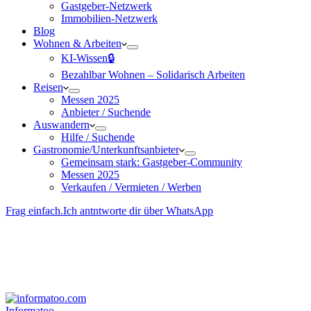
Gastgeber-Netzwerk
Immobilien-Netzwerk
Blog
Wohnen & Arbeiten
KI-Wissen🔒
Bezahlbar Wohnen – Solida­risch Arbeiten
Reisen
Messen 2025
Anbieter / Suchende
Auswandern
Hilfe / Suchende
Gastronomie/Unterkunftsanbieter
Gemeinsam stark: Gastgeber-Community
Messen 2025
Verkaufen / Vermieten / Werben
Frag einfach.
Ich antntworte dir über WhatsApp
Besucher-ID
:
<- erzeugen durch Klick
Deine Solidara-Credits: 0
Informatoo