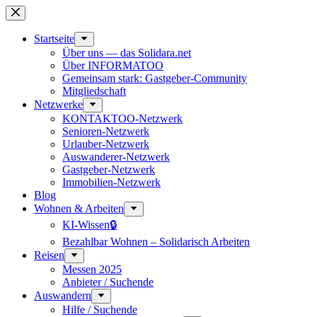
Zum
Inhalt
springen
Start­seite
Über uns — das Solidara.net
Über INFORMATOO
Gemeinsam stark: Gastgeber-Community
Mitglied­schaft
Netzwerke
KONTAKTOO-Netzwerk
Senioren-Netzwerk
Urlauber-Netzwerk
Auswan­derer-Netzwerk
Gastgeber-Netzwerk
Immobilien-Netzwerk
Blog
Wohnen & Arbeiten
KI-Wissen🔒
Bezahlbar Wohnen – Solida­risch Arbeiten
Reisen
Messen 2025
Anbieter / Suchende
Auswandern
Hilfe / Suchende