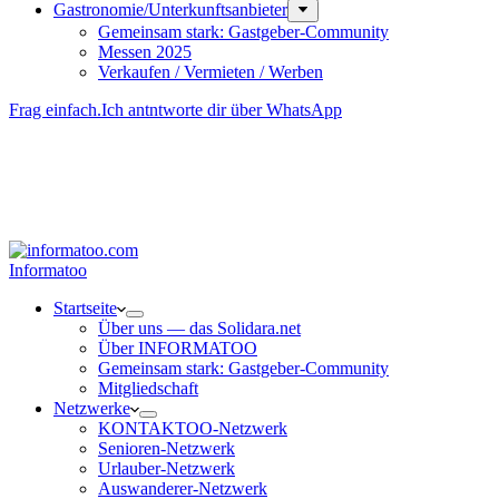
Gastronomie/Unterkunftsanbieter
Gemeinsam stark: Gastgeber-Community
Messen 2025
Verkaufen / Vermieten / Werben
Frag einfach.
Ich antntworte dir über WhatsApp
Besucher-ID
:
<- erzeugen durch Klick
Deine Solidara-Credits: 0
Informatoo
Start­seite
Über uns — das Solidara.net
Über INFORMATOO
Gemeinsam stark: Gastgeber-Community
Mitglied­schaft
Netzwerke
KONTAKTOO-Netzwerk
Senioren-Netzwerk
Urlauber-Netzwerk
Auswan­derer-Netzwerk