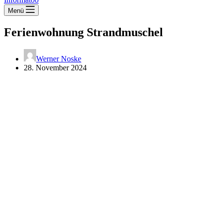
Menü
Ferien­wohnung Strand­mu­schel
Werner Noske
28. November 2024