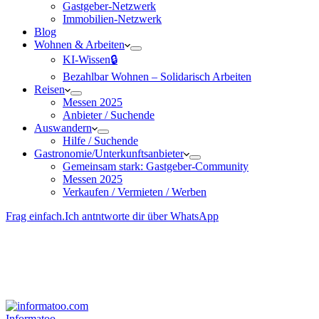
Gastgeber-Netzwerk
Immobilien-Netzwerk
Blog
Wohnen & Arbeiten
KI-Wissen🔒
Bezahlbar Wohnen – Solida­risch Arbeiten
Reisen
Messen 2025
Anbieter / Suchende
Auswandern
Hilfe / Suchende
Gastronomie/Unterkunftsanbieter
Gemeinsam stark: Gastgeber-Community
Messen 2025
Verkaufen / Vermieten / Werben
Frag einfach.
Ich antntworte dir über WhatsApp
Besucher-ID
:
<- erzeugen durch Klick
Deine Solidara-Credits: 0
Informatoo