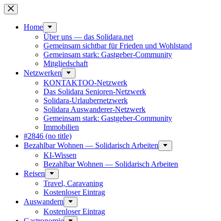
Skip
to
content
Home
Über uns — das Solidara.net
Gemeinsam sichtbar für Frieden und Wohlstand
Gemeinsam stark: Gastgeber-Community
Mitglied­schaft
Netzwerken
KONTAKTOO-Netzwerk
Das Solidara Senioren-Netzwerk
Solidara-Urlau­­ber­­netzwerk
Solidara Auswan­­derer-Netzwerk
Gemeinsam stark: Gastgeber-Community
Immobilien
#2846 (no title)
Bezahlbar Wohnen — Solida­risch Arbeiten
KI-Wissen
Bezahlbar Wohnen — Solida­risch Arbeiten
Reisen
Travel, Caravaning
Kosten­loser Eintrag
Auswandern
Kosten­loser Eintrag
Gastro­nomie