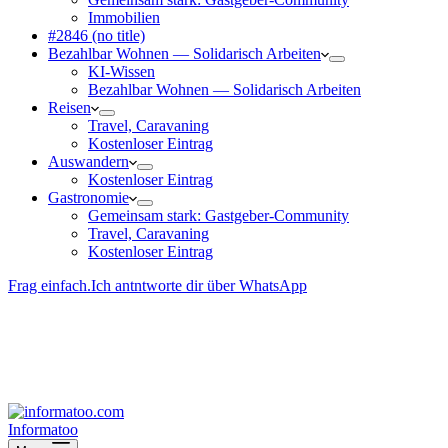
Immobilien
#2846 (no title)
Bezahlbar Wohnen — Solida­risch Arbeiten
KI-Wissen
Bezahlbar Wohnen — Solida­risch Arbeiten
Reisen
Travel, Caravaning
Kosten­loser Eintrag
Auswandern
Kosten­loser Eintrag
Gastro­nomie
Gemeinsam stark: Gastgeber-Community
Travel, Caravaning
Kosten­loser Eintrag
Frag einfach.
Ich antntworte dir über WhatsApp
Besucher-ID
:
<- erzeugen durch Klick
Deine Solidara-Credits: 0
Informatoo