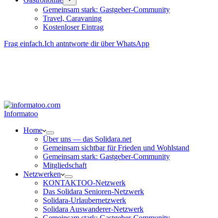
Gemeinsam stark: Gastgeber-Community
Travel, Caravaning
Kosten­loser Eintrag
Frag einfach.
Ich antntworte dir über WhatsApp
Besucher-ID
:
<- erzeugen durch Klick
Deine Solidara-Credits: 0
Informatoo
Home
Über uns — das Solidara.net
Gemeinsam sichtbar für Frieden und Wohlstand
Gemeinsam stark: Gastgeber-Community
Mitglied­schaft
Netzwerken
KONTAKTOO-Netzwerk
Das Solidara Senioren-Netzwerk
Solidara-Urlau­­ber­­netzwerk
Solidara Auswan­­derer-Netzwerk
Gemeinsam stark: Gastgeber-Community